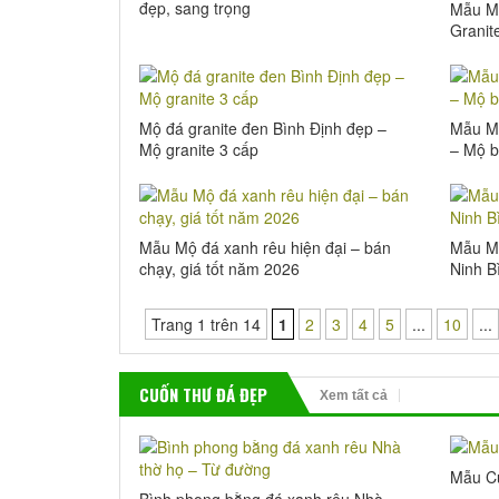
đẹp, sang trọng
Mẫu Mộ
Granit
81x12
Mộ đá granite đen Bình Định đẹp –
Mẫu Mộ
Mộ granite 3 cấp
– Mộ 
Mẫu Mộ đá xanh rêu hiện đại – bán
Mẫu Mộ
chạy, giá tốt năm 2026
Ninh B
Trang 1 trên 14
1
2
3
4
5
...
10
...
CUỐN THƯ ĐÁ ĐẸP
Xem tất cả
Mẫu Cu
Bình phong bằng đá xanh rêu Nhà