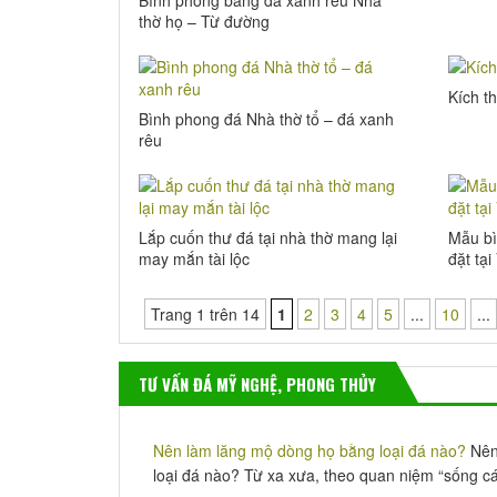
thờ họ – Từ đường
Kích t
Bình phong đá Nhà thờ tổ – đá xanh
rêu
Lắp cuốn thư đá tại nhà thờ mang lại
Mẫu bì
may mắn tài lộc
đặt tạ
Trang 1 trên 14
1
2
3
4
5
...
10
...
TƯ VẤN ĐÁ MỸ NGHỆ, PHONG THỦY
Nên làm lăng mộ dòng họ bằng loại đá nào?
Nên 
loại đá nào? Từ xa xưa, theo quan niệm “sống cái