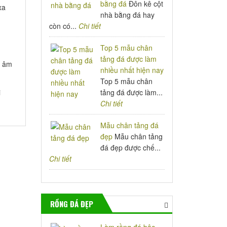
bằng đá
Đôn kê cột
xa
nhà bằng đá hay
còn có...
Chi tiết
Top 5 mẫu chân
tảng đá được làm
a âm
nhiều nhất hiện nay
Top 5 mẫu chân
i
tảng đá được làm...
Chi tiết
Mẫu chân tảng đá
đẹp
Mẫu chân tảng
đá đẹp được chế...
Chi tiết
RỒNG ĐÁ ĐẸP