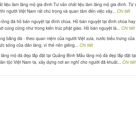
t liệu làm lăng mộ gia đình Tư vấn chất liệu làm lăng mộ gia đình. Từ 
thì người Việt Nam rất chú trọng và quan tâm đến việc xây...
Chi tiết
rồng đá hồ bán nguyệt tại đình chùa. Hồ bán nguyệt tại đình chùa hay
ờ cúng cũng như trong kiến trúc phật giáo. Hồ bán nguyệt là...
Chi tiết
ng bằng đá - theo quan niệm của người Việt xưa, nước biểu trưng củ
sức sống của dân làng, vì thế nên giếng...
Chi tiết
lăng mộ đá đẹp lắp đặt tại Quảng Bình Mẫu lăng mộ đá đẹp lắp đặt tạ
ân tộc Việt Nam ta, xây dựng nơi an nghỉ cho người đã khuất...
Chi tiết