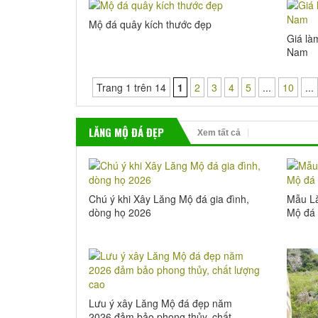
Mộ đá quây kích thước đẹp
Giá là
Nam
Trang 1 trên 14
1
2
3
4
5
...
10
...
LĂNG MỘ ĐÁ ĐẸP
Xem tất cả
Chú ý khi Xây Lăng Mộ đá gia đình,
Mẫu Lă
dòng họ 2026
Mộ đá 
Lưu ý xây Lăng Mộ đá đẹp năm
2026 đảm bảo phong thủy, chất