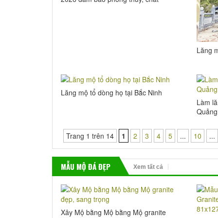
lượng cao
Lăng m
Lăng mộ tổ dòng họ tại Bắc Ninh
Làm lă
Quảng
Trang 1 trên 14
1
2
3
4
5
...
10
...
MẪU
MỘ ĐÁ
ĐẸP
Xem tất cả
Xây Mộ bằng Mộ bằng Mộ granite