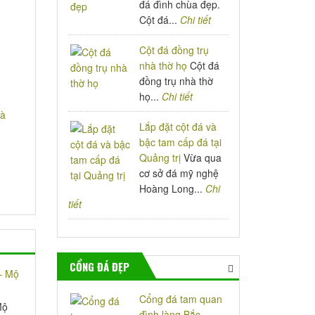
đá đình chùa đẹp.
Cột đá...
Chi tiết
Cột đá đồng trụ
nhà thờ họ
Cột đá
đồng trụ nhà thờ
họ...
Chi tiết
Lắp đặt cột đá và
bậc tam cấp đá tại
Quảng trị
Vừa qua
cơ sở đá mỹ nghệ
Hoàng Long...
Chi
tiết
CỔNG ĐÁ ĐẸP
Cổng đá tam quan
Mộ
đình làng Bắc