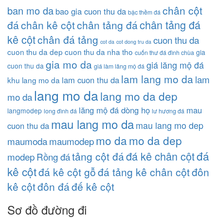
chân cột
ban mo da
bao gia cuon thu da
bậc thềm đá
chân tảng đá
đá
chân kê cột
chân tảng đá
kê cột
chân đá tảng
cuon thu da
cot da
cot dong tru da
cuon thu da dep
cuon thu da nha tho
gia
cuốn thư đá đình chùa
gia mo da
giá lăng mộ đá
cuon thu da
giá làm lăng mộ đá
lam lang mo da
lam
lam cuon thu da
khu lang mo da
lang mo da
lang mo da dep
mo da
lăng mộ đá dòng họ
mau
langmodep
long đình đá
lư hương đá
mau lang mo da
mau lang mo dep
cuon thu da
mo da
mo da dep
maumoda
maumodep
đá
đá kê chân cột
tảng cột đá
modep
Rồng đá
kê cột
đá kê cột gỗ
đá tảng kê chân cột
đôn
kê cột
đôn đá
đế kê cột
Sơ đồ đường đi