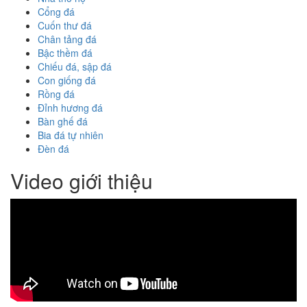
Cổng đá
Cuốn thư đá
Chân tảng đá
Bậc thềm đá
Chiếu đá, sập đá
Con giống đá
Rồng đá
Đỉnh hương đá
Bàn ghế đá
Bia đá tự nhiên
Đèn đá
Video giới thiệu