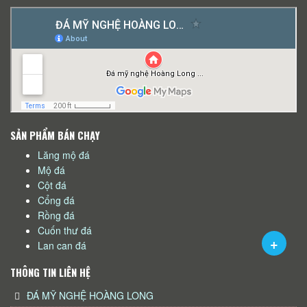
SẢN PHẨM BÁN CHẠY
Lăng mộ đá
Mộ đá
Cột đá
Cổng đá
Rồng đá
Cuốn thư đá
Lan can đá
THÔNG TIN LIÊN HỆ
ĐÁ MỸ NGHỆ HOÀNG LONG