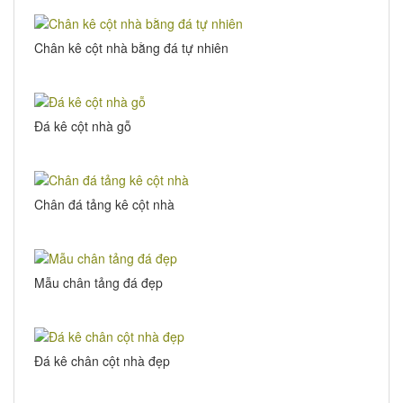
Chân kê cột nhà bằng đá tự nhiên
Đá kê cột nhà gỗ
Chân đá tảng kê cột nhà
Mẫu chân tảng đá đẹp
Đá kê chân cột nhà đẹp