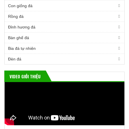
Con giống đá
Rồng đá
Đỉnh hương đá
Bàn ghế đá
Bia đá tự nhiên
Đèn đá
VIDEO GIỚI THIỆU