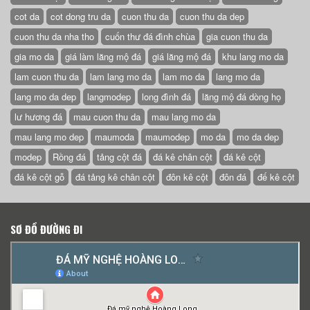
cot da
cot dong tru da
cuon thu da
cuon thu da dep
cuon thu da nha tho
cuốn thư đá đình chùa
gia cuon thu da
gia mo da
giá làm lăng mộ đá
giá lăng mộ đá
khu lang mo da
lam cuon thu da
lam lang mo da
lam mo da
lang mo da
lang mo da dep
langmodep
long đình đá
lăng mộ đá dòng họ
lư hương đá
mau cuon thu da
mau lang mo da
mau lang mo dep
maumoda
maumodep
mo da
mo da dep
modep
Rồng đá
tảng cột đá
đá kê chân cột
đá kê cột
đá kê cột gỗ
đá tảng kê chân cột
đôn kê cột
đôn đá
đế kê cột
SƠ ĐỒ ĐƯỜNG ĐI