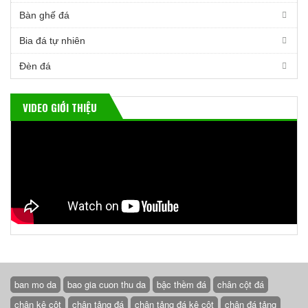
Bàn ghế đá
Bia đá tự nhiên
Đèn đá
VIDEO GIỚI THIỆU
ban mo da
bao gia cuon thu da
bậc thềm đá
chân cột đá
chân kê cột
chân tảng đá
chân tảng đá kê cột
chân đá tảng