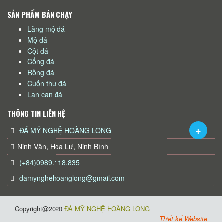
SẢN PHẨM BÁN CHẠY
Lăng mộ đá
Mộ đá
Cột đá
Cổng đá
Rồng đá
Cuốn thư đá
Lan can đá
THÔNG TIN LIÊN HỆ
ĐÁ MỸ NGHỆ HOÀNG LONG
Ninh Vân, Hoa Lư, Ninh Bình
(+84)0989.118.835
damynghehoanglong@gmail.com
Copyright@2020
ĐÁ MỸ NGHỆ HOÀNG LONG
Thiết kế Website