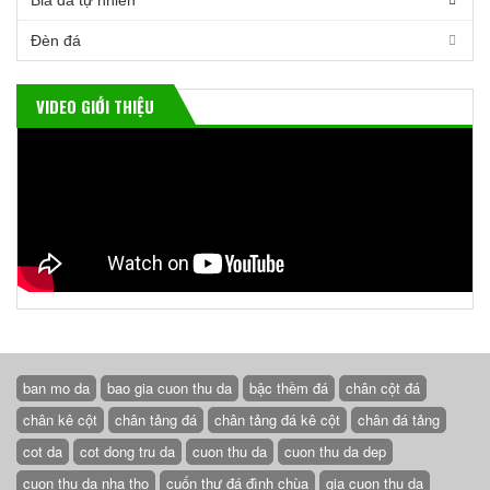
Bia đá tự nhiên
Đèn đá
VIDEO GIỚI THIỆU
ban mo da
bao gia cuon thu da
bậc thềm đá
chân cột đá
chân kê cột
chân tảng đá
chân tảng đá kê cột
chân đá tảng
cot da
cot dong tru da
cuon thu da
cuon thu da dep
cuon thu da nha tho
cuốn thư đá đình chùa
gia cuon thu da