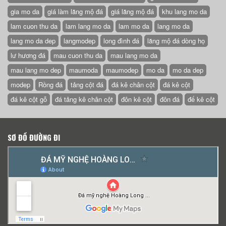
gia mo da
giá làm lăng mộ đá
giá lăng mộ đá
khu lang mo da
lam cuon thu da
lam lang mo da
lam mo da
lang mo da
lang mo da dep
langmodep
long đình đá
lăng mộ đá dòng họ
lư hương đá
mau cuon thu da
mau lang mo da
mau lang mo dep
maumoda
maumodep
mo da
mo da dep
modep
Rồng đá
tảng cột đá
đá kê chân cột
đá kê cột
đá kê cột gỗ
đá tảng kê chân cột
đôn kê cột
đôn đá
đế kê cột
SƠ ĐỒ ĐƯỜNG ĐI