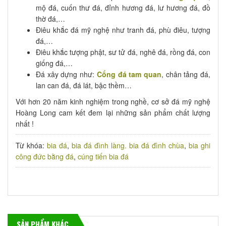
mộ đá, cuốn thư đá, đỉnh hương đá, lư hương đá, đồ
thờ đá,…
Điêu khắc đá mỹ nghệ như tranh đá, phù điêu, tượng
đá,…
Điêu khắc tượng phật, sư tử đá, nghê đá, rồng đá, con
giống đá,…
Đá xây dựng như:
Cổng đá tam quan
, chân tảng đá,
lan can đá, đá lát, bậc thềm…
Với hơn 20 năm kinh nghiệm trong nghề, cơ sở đá mỹ nghệ
Hoàng Long cam kết đem lại những sản phẩm chất lượng
nhất !
Từ khóa:
bia đá
,
bia đá đình làng. bia đá đình chùa
,
bia ghi
công đức bằng đá
,
cúng tiến bia đá
SẢN PHẨM KHÁC