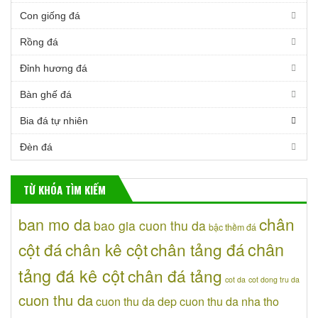
Con giống đá
Rồng đá
Đỉnh hương đá
Bàn ghế đá
Bia đá tự nhiên
Đèn đá
TỪ KHÓA TÌM KIẾM
chân
ban mo da
bao gia cuon thu da
bậc thềm đá
chân
cột đá
chân kê cột
chân tảng đá
tảng đá kê cột
chân đá tảng
cot da
cot dong tru da
cuon thu da
cuon thu da dep
cuon thu da nha tho