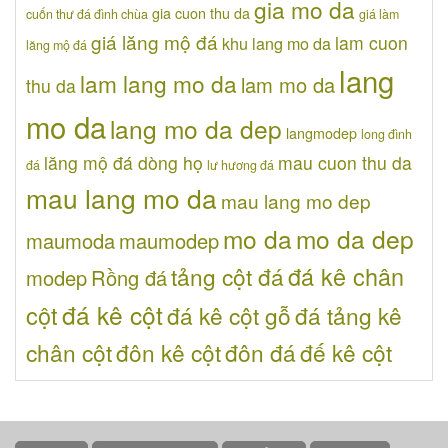
gia mo da
gia cuon thu da
cuốn thư đá đình chùa
giá làm
giá lăng mộ đá
lam cuon
khu lang mo da
lăng mộ đá
lang
lam lang mo da
lam mo da
thu da
mo da
lang mo da dep
langmodep
long đình
lăng mộ đá dòng họ
mau cuon thu da
đá
lư hương đá
mau lang mo da
mau lang mo dep
mo da
mo da dep
maumoda
maumodep
đá kê chân
tảng cột đá
modep
Rồng đá
đá kê cột
cột
đá kê cột gỗ
đá tảng kê
chân cột
đôn kê cột
đôn đá
đế kê cột