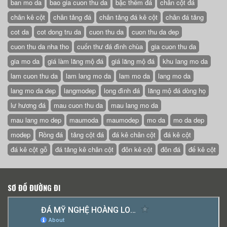
ban mo da
bao gia cuon thu da
bậc thềm đá
chân cột đá
chân kê cột
chân tảng đá
chân tảng đá kê cột
chân đá tảng
cot da
cot dong tru da
cuon thu da
cuon thu da dep
cuon thu da nha tho
cuốn thư đá đình chùa
gia cuon thu da
gia mo da
giá làm lăng mộ đá
giá lăng mộ đá
khu lang mo da
lam cuon thu da
lam lang mo da
lam mo da
lang mo da
lang mo da dep
langmodep
long đình đá
lăng mộ đá dòng họ
lư hương đá
mau cuon thu da
mau lang mo da
mau lang mo dep
maumoda
maumodep
mo da
mo da dep
modep
Rồng đá
tảng cột đá
đá kê chân cột
đá kê cột
đá kê cột gỗ
đá tảng kê chân cột
đôn kê cột
đôn đá
đế kê cột
SƠ ĐỒ ĐƯỜNG ĐI