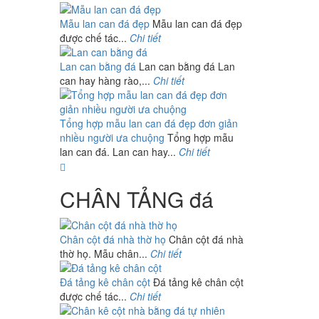
Mẫu lan can đá đẹp
Mẫu lan can đá đẹp
được chế tác...
Chi tiết
Lan can bằng đá
Lan can bằng đá Lan
can hay hàng rào,...
Chi tiết
Tổng hợp mẫu lan can đá đẹp đơn giản
nhiều người ưa chuộng
Tổng hợp mẫu
lan can đá. Lan can hay...
Chi tiết
CHÂN TẢNG đá
Chân cột đá nhà thờ họ
Chân cột đá nhà
thờ họ. Mẫu chân...
Chi tiết
Đá tảng kê chân cột
Đá tảng kê chân cột
được chế tác...
Chi tiết