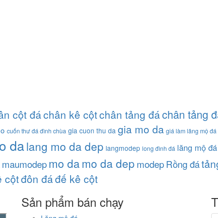
chân tảng đ
ân cột đá
chân kê cột
chân tảng đá
gia mo da
ho
gia cuon thu da
cuốn thư đá đình chùa
giá làm lăng mộ đá
o da
lang mo da dep
lăng mộ đá
langmodep
long đình đá
mo da
mo da dep
tản
maumodep
modep
Rồng đá
 cột
đôn đá
đế kê cột
Sản phẩm bán chạy
T