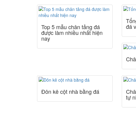
Tổn
đá 
Top 5 mẫu chân tảng đá
được làm nhiều nhất hiện
nay
Châ
Đôn kê cột nhà bằng đá
Châ
tự n