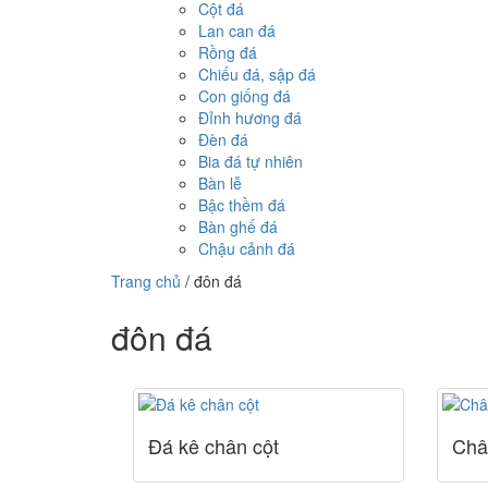
Cột đá
Lan can đá
Rồng đá
Chiếu đá, sập đá
Con giống đá
Đỉnh hương đá
Đèn đá
Bia đá tự nhiên
Bàn lễ
Bậc thềm đá
Bàn ghế đá
Chậu cảnh đá
Trang chủ
/
đôn đá
đôn đá
Đá kê chân cột
Châ