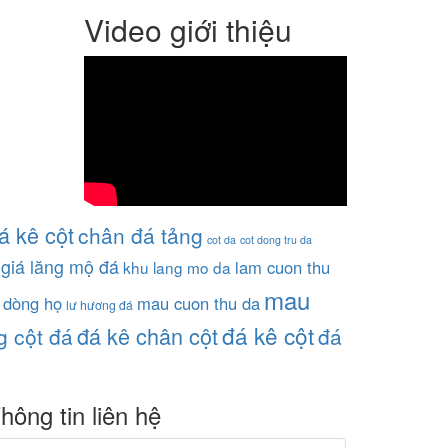
Video giới thiệu
á kê cột
chân đá tảng
cot da
cot dong tru da
giá lăng mộ đá
lam cuon thu
khu lang mo da
mau
 dòng họ
mau cuon thu da
lư hương đá
đá kê cột
đá kê chân cột
g cột đá
đá
hông tin liên hệ