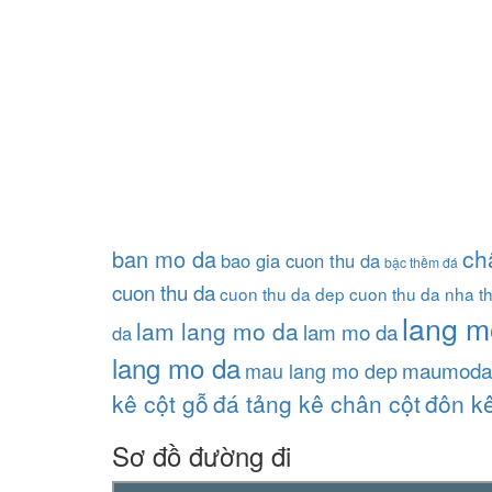
ch
ban mo da
bao gia cuon thu da
bậc thềm đá
cuon thu da
cuon thu da dep
cuon thu da nha t
lang m
lam lang mo da
lam mo da
da
lang mo da
maumoda
mau lang mo dep
kê cột gỗ
đá tảng kê chân cột
đôn kê
Sơ đồ đường đi