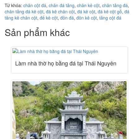
Từ khóa:
chân cột đá
,
chân đá tảng
,
chân kê cột
,
chân tảng đá
,
chân tảng đá kê cột
,
đá kê chân cột
,
đá kê cột
,
đá kê cột gỗ
,
đá
tảng kê chân cột
,
đế kê cột
,
đôn đá
,
đôn kê cột
,
tảng cột đá
Sản phẩm khác
Làm nhà thờ họ bằng đá tại Thái Nguyên