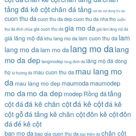
tảng đá kê cột
chân đá tảng
cot da
cot dong tru da
cuon thu da
cuon thu da dep
cuon thu da nha tho
cuốn
gia mo da
gia cuon thu da
thư đá đình chùa
giá làm lăng mộ đá
lam
giá lăng mộ đá
lam cuon thu da
khu lang mo da
lang mo da
lang
lang mo da
lam mo da
mo da dep
lăng mộ đá dòng
langmodep
long đình đá
mau lang mo
họ
mau cuon thu da
lư hương đá
da
maumoda
maumodep
mau lang mo dep
mo da
mo da dep
tảng
modep
Rồng đá
đá kê cột
đá kê chân cột
cột đá
đá kê
cột gỗ
đá tảng kê chân cột
đôn kê cột
đôn
đá
đế kê cột
chân cột
ban mo da
bao gia cuon thu da
bậc thềm đá