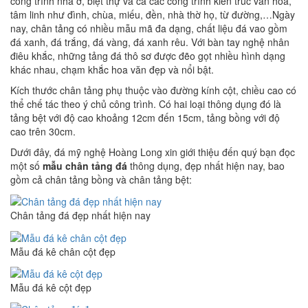
công trình nhà ở, biệt thự và cả các công trình kiến trúc văn hóa,
tâm linh như đình, chùa, miếu, đền, nhà thờ họ, từ đường,…Ngày
nay, chân tảng có nhiều mẫu mã đa dạng, chất liệu đá vao gồm
đá xanh, đá trắng, đá vàng, đá xanh rêu. Với bàn tay nghệ nhân
điêu khắc, những tảng đá thô sơ được đẽo gọt nhiều hình dạng
khác nhau, chạm khắc hoa văn đẹp và nổi bật.
Kích thước chân tảng phụ thuộc vào đường kính cột, chiều cao có
thể chế tác theo ý chủ công trình. Có hai loại thông dụng đó là
tảng bệt với độ cao khoảng 12cm đến 15cm, tảng bồng với độ
cao trên 30cm.
Dưới đây, đá mỹ nghệ Hoàng Long xin giới thiệu đến quý bạn đọc
một số
mẫu chân tảng đá
thông dụng, đẹp nhất hiện nay, bao
gồm cả chân tảng bồng và chân tảng bệt:
Chân tảng đá đẹp nhất hiện nay
Mẫu đá kê chân cột đẹp
Mẫu đá kê cột đẹp