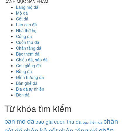
DANH MỤC SẢN PHẨM
Lăng mộ đá
Mộ đá
Cột đá
Lan can đá
Nhà thờ họ
Cổng đá
Cuốn thư đá
Chân tảng đá
Bậc thềm đá
Chiếu đá, sập đá
Con giống đá
Rồng đá
Đỉnh hương đá
Bàn ghế đá
Bia đá tự nhiên
Đèn đá
Từ khóa tìm kiếm
chân
ban mo da
bao gia cuon thu da
bậc thềm đá
chân
cột đá
chân kê cột
chân tảng đá