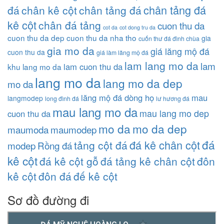
chân tảng đá
đá
chân kê cột
chân tảng đá
kê cột
chân đá tảng
cuon thu da
cot da
cot dong tru da
cuon thu da dep
cuon thu da nha tho
gia
cuốn thư đá đình chùa
gia mo da
giá lăng mộ đá
cuon thu da
giá làm lăng mộ đá
lam lang mo da
lam
lam cuon thu da
khu lang mo da
lang mo da
lang mo da dep
mo da
lăng mộ đá dòng họ
mau
langmodep
long đình đá
lư hương đá
mau lang mo da
mau lang mo dep
cuon thu da
mo da
mo da dep
maumoda
maumodep
đá
đá kê chân cột
tảng cột đá
modep
Rồng đá
kê cột
đá kê cột gỗ
đá tảng kê chân cột
đôn
kê cột
đôn đá
đế kê cột
Sơ đồ đường đi