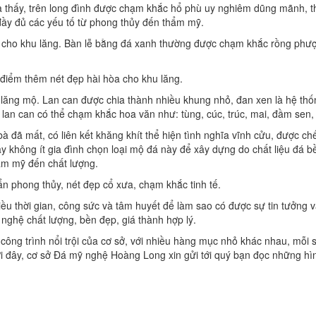
ta thấy, trên long đình được chạm khắc hổ phù uy nghiêm dũng mãnh, 
đầy đủ các yếu tố từ phong thủy đến thẩm mỹ.
ng cho khu lăng. Bàn lễ bằng đá xanh thường được chạm khắc rồng phư
, điểm thêm nét đẹp hài hòa cho khu lăng.
lăng mộ. Lan can được chia thành nhiều khung nhỏ, đan xen là hệ thố
 lan can có thể chạm khắc hoa văn như: tùng, cúc, trúc, mai, đầm sen
 đã mất, có liên kết khăng khít thể hiện tình nghĩa vĩnh cửu, được chế
ay không ít gia đình chọn loại mộ đá này để xây dựng do chất liệu đá b
hẩm mỹ đến chất lượng.
n phong thủy, nét đẹp cổ xưa, chạm khắc tinh tế.
iều thời gian, công sức và tâm huyết để làm sao có được sự tin tưởng v
hệ chất lượng, bền đẹp, giá thành hợp lý.
công trình nổi trội của cơ sở, với nhiều hàng mục nhỏ khác nhau, mỗi 
i đây, cơ sở Đá mỹ nghệ Hoàng Long xin gửi tới quý bạn đọc những hì