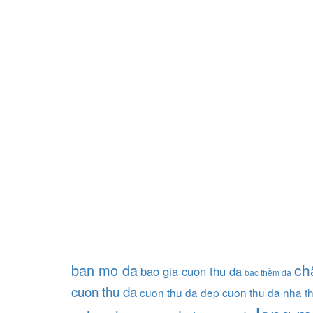
ch
ban mo da
bao gia cuon thu da
bậc thềm đá
cuon thu da
cuon thu da dep
cuon thu da nha t