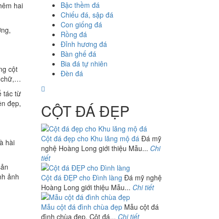
Bậc thềm đá
thêm hai
Chiếu đá, sập đá
Con giống đá
ợng,
Rồng đá
Đỉnh hương đá
Bàn ghế đá
Bia đá tự nhiên
ng cột
Đèn đá
, chữ,…
 tác từ
ền đẹp,
CỘT ĐÁ ĐẸP
Cột đá đẹp cho Khu lăng mộ đá
Đá mỹ
à hài
nghệ Hoàng Long giới thiệu Mẫu...
Chi
tiết
sản
nh ảnh
Cột đá ĐẸP cho Đình làng
Đá mỹ nghệ
Hoàng Long giới thiệu Mẫu...
Chi tiết
Mẫu cột đá đình chùa đẹp
Mẫu cột đá
đình chùa đẹp. Cột đá...
Chi tiết