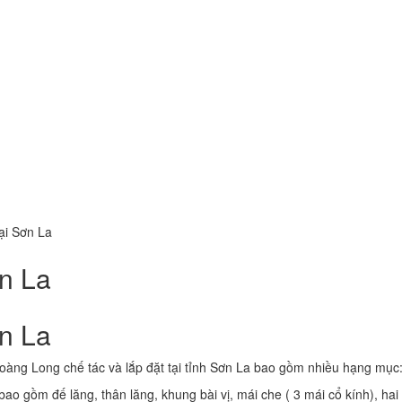
ại Sơn La
ơn La
ơn La
àng Long chế tác và lắp đặt tại tỉnh Sơn La bao gồm nhiều hạng mục
 bao gồm đế lăng, thân lăng, khung bài vị, mái che ( 3 mái cổ kính), hai