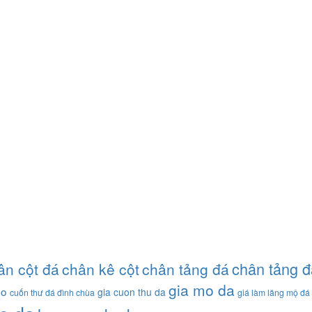
chân tảng đ
ân cột đá
chân kê cột
chân tảng đá
gia mo da
ho
gia cuon thu da
cuốn thư đá đình chùa
giá làm lăng mộ đá