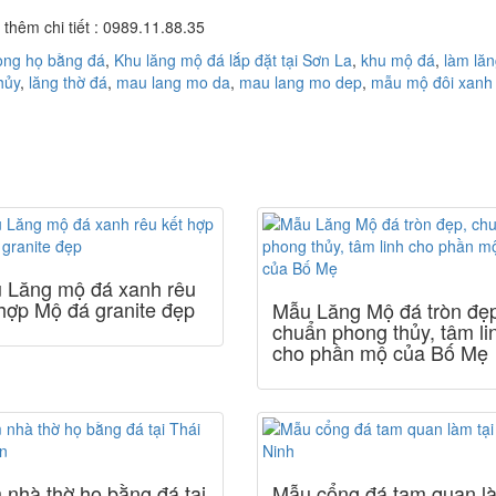
 thêm chi tiết : 0989.11.88.35
òng họ bằng đá
,
Khu lăng mộ đá lắp đặt tại Sơn La
,
khu mộ đá
,
làm lă
hủy
,
lăng thờ đá
,
mau lang mo da
,
mau lang mo dep
,
mẫu mộ đôi xanh
 Lăng mộ đá xanh rêu
 hợp Mộ đá granite đẹp
Mẫu Lăng Mộ đá tròn đẹ
chuẩn phong thủy, tâm li
cho phần mộ của Bố Mẹ
 nhà thờ họ bằng đá tại
Mẫu cổng đá tam quan l