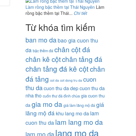
Làm rồng bậc thềm tại Thái Nguyên
Làm
rồng bậc thềm tại Thái...
Chi tiết
Từ khóa tìm kiếm
ban mo da
bao gia cuon thu
chân cột đá
da
bậc thềm đá
chân kê cột
chân tảng đá
chân tảng đá kê cột
chân
đá tảng
cuon
cot da
cot dong tru da
thu da
cuon thu da dep
cuon thu da
nha tho
gia cuon thu
cuốn thư đá đình chùa
gia mo da
giá
da
giá làm lăng mộ đá
lăng mộ đá
lam
khu lang mo da
lam lang mo da
cuon thu da
lang mo da
lam mo da