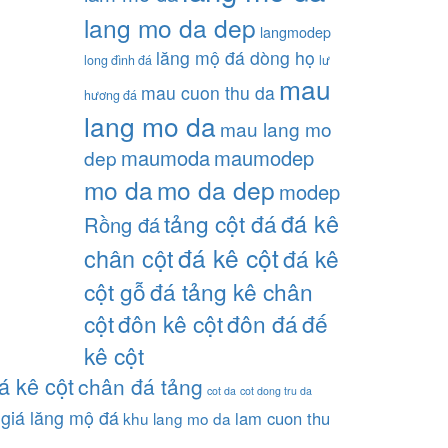
lang mo da dep
langmodep
lăng mộ đá dòng họ
long đình đá
lư
mau
mau cuon thu da
hương đá
lang mo da
mau lang mo
maumoda
maumodep
dep
mo da
mo da dep
modep
đá kê
tảng cột đá
Rồng đá
đá kê cột
chân cột
đá kê
cột gỗ
đá tảng kê chân
cột
đôn kê cột
đôn đá
đế
kê cột
á kê cột
chân đá tảng
cot da
cot dong tru da
giá lăng mộ đá
lam cuon thu
khu lang mo da