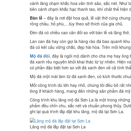
cánh lăng chạm khắc hoa văn tinh sảo, sắc nét. Như 
bên cánh chạm khắc hạc thanh tao, khí chất thể hiện 
Bàn lễ
– đây là nơi đặt hoa quả, lễ vật thờ cúng chu
rồng chầu, hổ phù,…tùy theo sở thích của gia chủ.
Đèn đá có chiều cao cân đối so với bàn lễ và lăng thờ
Lan can đá hay còn gọi là hàng rào đá bao quanh khu 
đá có kết cấu vững chắc, đẹp hài hòa. Trên mỗi khung
Mộ đá đôi
, đây là ngôi mộ dành cho cha mẹ hay ông bà
đá xanh rêu nguyên khối khai thác từ tự nhiên. Hiện n
có phần đặc biệt hơn so với đá xanh đen về cả tính t
Mộ đá một mái làm từ đá xanh đen, có kích thước chuẩ
Mỗi công trình dù lớn hay nhỏ, chúng tôi đều bỏ rất nh
lòng ở khách hàng, mang đến những sản phẩm đá mỹ ng
Công trình khu lăng mộ đá Sơn La là một trong những 
phẩm đều chỉn chu, sắc nét và chuẩn phong thủy. Dướ
ghi lại quá trình lắp đặt khu lăng, mộ đá tại Sơn La.
Lăng mộ đá lắp đặt tại Sơn La