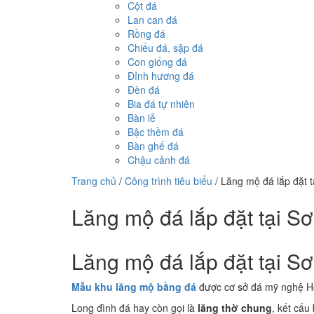
Cột đá
Lan can đá
Rồng đá
Chiếu đá, sập đá
Con giống đá
Đỉnh hương đá
Đèn đá
Bia đá tự nhiên
Bàn lễ
Bậc thềm đá
Bàn ghế đá
Chậu cảnh đá
Trang chủ
/
Công trình tiêu biểu
/
Lăng mộ đá lắp đặt t
Lăng mộ đá lắp đặt tại S
Lăng mộ đá lắp đặt tại S
Mẫu khu lăng mộ bằng đá
được cơ sở đá mỹ nghệ Ho
Long đình đá hay còn gọi là
lăng thờ chung
, kết cấu