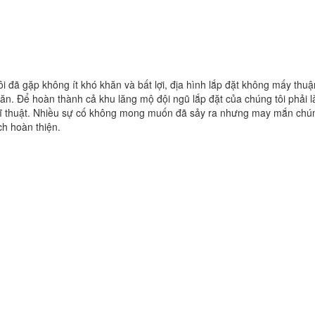
ôi đã gặp không ít khó khăn và bất lợi, địa hình lắp đặt không mấy thuậ
khăn. Để hoàn thành cả khu lăng mộ đội ngũ lắp đặt của chúng tôi phải 
 kĩ thuật. Nhiều sự cố không mong muốn đã sảy ra nhưng may mắn chún
ch hoàn thiện.