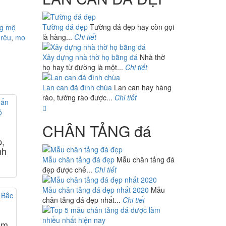
Tường đá đẹp
Tường đá đẹp hay còn gọi
ng mộ
là hàng...
Chi tiết
 rêu
,
mo
Xây dựng nhà thờ họ bằng đá
Nhà thờ
họ hay từ đường là một...
Chi tiết
Lan can đá đình chùa
Lan can hay hàng
rào, tường rào được...
Chi tiết
CHÂN TẢNG đá
p,
nh
Mẫu chân tảng đá đẹp
Mẫu chân tảng đá
đẹp được chế...
Chi tiết
Mẫu chân tảng đá đẹp nhất 2020
Mẫu
chân tảng đá đẹp nhất...
Chi tiết
àm