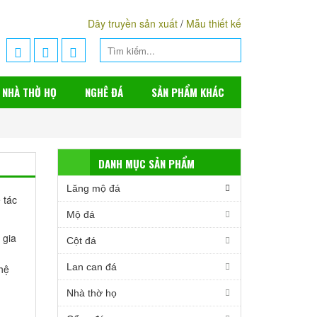
Dây truyền sản xuất
/
Mẫu thiết kế
NHÀ THỜ HỌ
NGHÊ ĐÁ
SẢN PHẨM KHÁC
DANH MỤC SẢN PHẨM
Lăng mộ đá
 tác
Mộ đá
 gia
Cột đá
Lan can đá
hệ
Nhà thờ họ