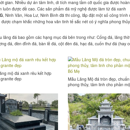
ời gian. Nhiều dự án tâm linh, di tích mang tầm cỡ quốc gia được hoàn
ẩm luôn được đề cao. Các sản phẩm đá mỹ nghệ được làm từ đá xanh
NG
, Ninh Vân, Hoa Lư, Ninh Bình đã thi công, lắp đặt một số công trình
 được chạm khắc những hoa văn tinh tế sắc nét có ý nghĩa phong thủy
.
hu
lăng đá
bao gồm các hạng mục đá bên trong như: Cổng đá, lăng thờ
ơng đá, đèn đỉnh đá, bàn lễ đá, cột đèn đá, hạc đá, cuốn thư đá (hay 
ăng mộ đá xanh rêu kết hợp
granite đẹp
Mẫu Lăng Mộ đá tròn đẹp, chuẩn
phong thủy, tâm linh cho phần m
của Bố Mẹ