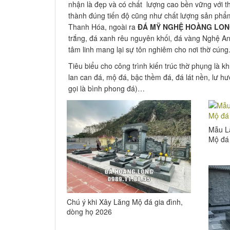
nhận là đẹp và có chất lượng cao bền vững với th
thành đúng tiến độ cũng như chất lượng sản ph
Thanh Hóa, ngoài ra
ĐÁ MỸ NGHỆ HOÀNG LO
trắng, đá xanh rêu nguyên khối, đá vàng Nghệ An
tâm linh mang lại sự tôn nghiêm cho nơi thờ cúng
Tiêu biểu cho công trình kiến trúc thờ phụng là k
lan can đá, mộ đá, bậc thềm đá, đá lát nền, lư hư
gọi là bình phong đá)…
Mẫu L
Mộ đá 
Chú ý khi Xây Lăng Mộ đá gia đình,
dòng họ 2026