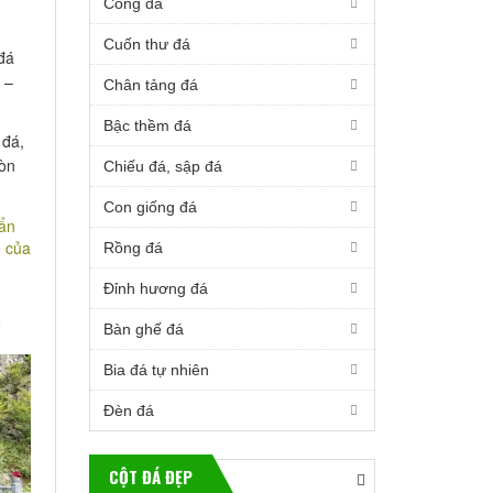
Cổng đá
Cuốn thư đá
 đá
 –
Chân tảng đá
Bậc thềm đá
 đá,
còn
Chiếu đá, sập đá
Con giống đá
Rồng đá
Đỉnh hương đá
ộ
Bàn ghế đá
Bia đá tự nhiên
Đèn đá
CỘT ĐÁ ĐẸP