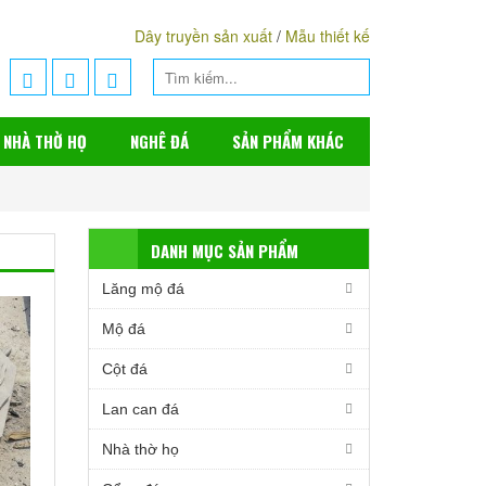
Dây truyền sản xuất
/
Mẫu thiết kế
NHÀ THỜ HỌ
NGHÊ ĐÁ
SẢN PHẨM KHÁC
DANH MỤC SẢN PHẨM
Lăng mộ đá
Mộ đá
Cột đá
Lan can đá
Nhà thờ họ