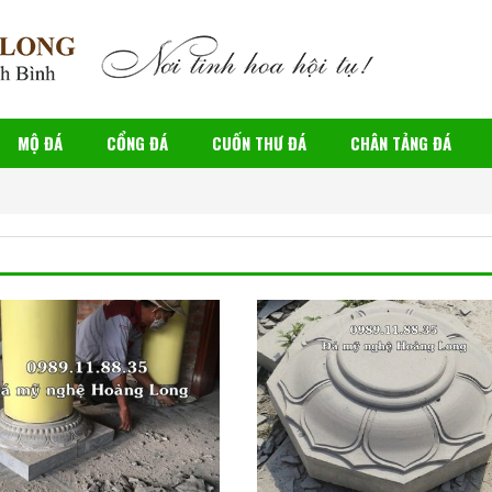
MỘ ĐÁ
CỔNG ĐÁ
CUỐN THƯ ĐÁ
CHÂN TẢNG ĐÁ