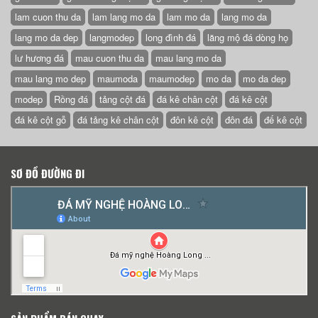
lam cuon thu da
lam lang mo da
lam mo da
lang mo da
lang mo da dep
langmodep
long đình đá
lăng mộ đá dòng họ
lư hương đá
mau cuon thu da
mau lang mo da
mau lang mo dep
maumoda
maumodep
mo da
mo da dep
modep
Rồng đá
tảng cột đá
đá kê chân cột
đá kê cột
đá kê cột gỗ
đá tảng kê chân cột
đôn kê cột
đôn đá
đế kê cột
SƠ ĐỒ ĐƯỜNG ĐI