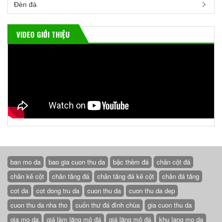
Đèn đá
VIDEO GIỚI THIỆU
ban mo da
bao gia cuon thu da
bậc thềm đá
chân cột đá
chân kê cột
chân tảng đá
chân tảng đá kê cột
chân đá tảng
cot da
cot dong tru da
cuon thu da
cuon thu da dep
cuon thu da nha tho
cuốn thư đá đình chùa
gia cuon thu da
gia mo da
giá làm lăng mộ đá
giá lăng mộ đá
khu lang mo da