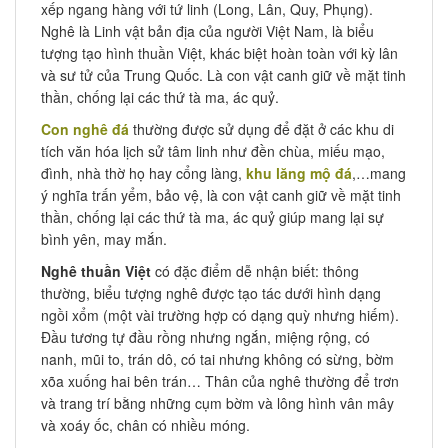
xếp ngang hàng với tứ linh (Long, Lân, Quy, Phụng).
Nghê là Linh vật bản địa của người Việt Nam, là biểu
tượng tạo hình thuần Việt, khác biệt hoàn toàn với kỳ lân
và sư tử của Trung Quốc. Là con vật canh giữ về mặt tinh
thần, chống lại các thứ tà ma, ác quỷ.
Con nghê đá
thường được sử dụng để đặt ở các khu di
tích văn hóa lịch sử tâm linh như đền chùa, miếu mạo,
đình, nhà thờ họ hay cổng làng,
khu lăng mộ đá
,…mang
ý nghĩa trấn yểm, bảo vệ, là con vật canh giữ về mặt tinh
thần, chống lại các thứ tà ma, ác quỷ giúp mang lại sự
bình yên, may mắn.
Nghê thuần Việt
có đặc điểm dễ nhận biết: thông
thường, biểu tượng nghê được tạo tác dưới hình dạng
ngồi xổm (một vài trường hợp có dạng quỳ nhưng hiếm).
Đầu tương tự đầu rồng nhưng ngắn, miệng rộng, có
nanh, mũi to, trán dô, có tai nhưng không có sừng, bờm
xõa xuống hai bên trán… Thân của nghê thường để trơn
và trang trí bằng những cụm bờm và lông hình vân mây
và xoáy ốc, chân có nhiều móng.