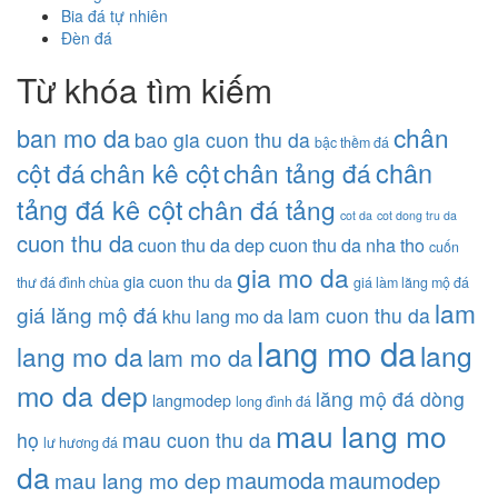
Bia đá tự nhiên
Đèn đá
Từ khóa tìm kiếm
chân
ban mo da
bao gia cuon thu da
bậc thềm đá
chân
cột đá
chân kê cột
chân tảng đá
tảng đá kê cột
chân đá tảng
cot da
cot dong tru da
cuon thu da
cuon thu da dep
cuon thu da nha tho
cuốn
gia mo da
gia cuon thu da
thư đá đình chùa
giá làm lăng mộ đá
lam
giá lăng mộ đá
lam cuon thu da
khu lang mo da
lang mo da
lang
lang mo da
lam mo da
mo da dep
lăng mộ đá dòng
langmodep
long đình đá
mau lang mo
họ
mau cuon thu da
lư hương đá
da
maumoda
maumodep
mau lang mo dep