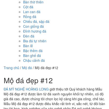
Bàn thờ thiên
Cột đá
Lan can đá
Rồng đá
Chiếu đá, sập đá
Con giống đá
Đỉnh hương đá
Đèn đá
Bia đá tự nhiên
Bàn lễ
Bậc thềm đá
Bàn ghế đá
Chậu cảnh đá
Trang chủ
/
Mộ đá
/
Mộ đá đẹp #12
Mộ đá đẹp #12
ĐÁ MỸ NGHỆ HOÀNG LONG
giới thiệu tới Quý khách hàng Mẫu
Mộ đá đẹp #12 được làm từ đá xanh nguyên khối tự nhiên, có độ
già đá cao, được chúng tôi chọn lọc kỹ càng khi gia công, chế tác.
Mẫu Mộ đá đẹp #12 được điêu khắc rất tinh vi, sắc nét, từ đôi bàn
tay tài hoa, kinh nghiệm của các nghệ nhân Đá mỹ nghệ Hoàng