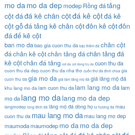
mo da
mo da dep
tảng
modep
Rồng đá
đá kê cột
đá kê chân cột
cột đá
đá kê
cột gỗ
đá tảng kê chân cột
đôn kê cột
đôn
đá
đế kê cột
chân cột
ban mo da
bao gia cuon thu da
bậc thềm đá
chân tảng đá
đá
chân kê cột
chân tảng đá
kê cột
chân đá tảng
cuon thu da
cot da
cot dong tru da
cuon thu da dep
cuon thu da nha tho
gia
cuốn thư đá đình chùa
gia mo da
giá lăng mộ đá
cuon thu da
giá làm lăng mộ đá
lam lang mo da
lam
lam cuon thu da
khu lang mo da
lang mo da
lang mo da dep
mo da
lăng mộ đá dòng họ
mau
langmodep
long đình đá
lư hương đá
mau lang mo da
mau lang mo dep
cuon thu da
mo da
mo da dep
maumoda
maumodep
đá
đá kê chân cột