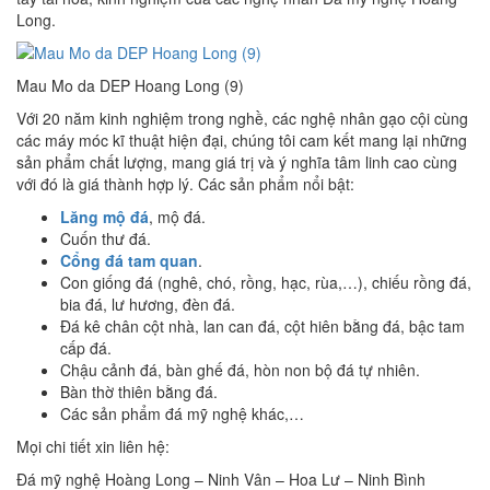
Long.
Mau Mo da DEP Hoang Long (9)
Với 20 năm kinh nghiệm trong nghề, các nghệ nhân gạo cội cùng
các máy móc kĩ thuật hiện đại, chúng tôi cam kết mang lại những
sản phẩm chất lượng, mang giá trị và ý nghĩa tâm linh cao cùng
với đó là giá thành hợp lý. Các sản phẩm nổi bật:
Lăng mộ đá
, mộ đá.
Cuốn thư đá.
Cổng đá tam quan
.
Con giống đá (nghê, chó, rồng, hạc, rùa,…), chiếu rồng đá,
bia đá, lư hương, đèn đá.
Đá kê chân cột nhà, lan can đá, cột hiên bằng đá, bậc tam
cấp đá.
Chậu cảnh đá, bàn ghế đá, hòn non bộ đá tự nhiên.
Bàn thờ thiên bằng đá.
Các sản phẩm đá mỹ nghệ khác,…
Mọi chi tiết xin liên hệ:
Đá mỹ nghệ Hoàng Long – Ninh Vân – Hoa Lư – Ninh Bình