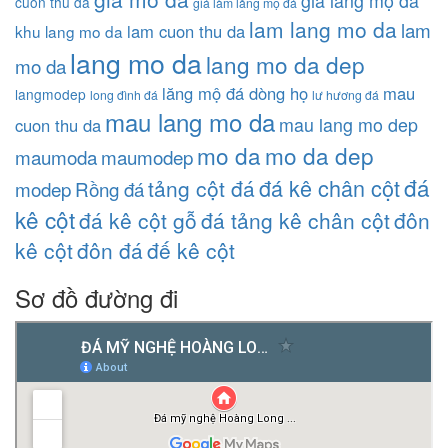
giá lăng mộ đá
cuon thu da
giá làm lăng mộ đá
lam lang mo da
lam
lam cuon thu da
khu lang mo da
lang mo da
lang mo da dep
mo da
lăng mộ đá dòng họ
mau
langmodep
long đình đá
lư hương đá
mau lang mo da
mau lang mo dep
cuon thu da
mo da
mo da dep
maumoda
maumodep
đá
đá kê chân cột
tảng cột đá
modep
Rồng đá
kê cột
đá kê cột gỗ
đá tảng kê chân cột
đôn
kê cột
đôn đá
đế kê cột
Sơ đồ đường đi