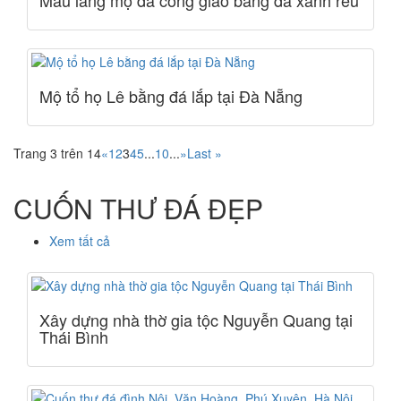
Mẫu lăng mộ đá công giáo bằng đá xanh rêu
Mộ tổ họ Lê bằng đá lắp tại Đà Nẵng
Trang 3 trên 14
«
1
2
3
4
5
...
10
...
»
Last »
CUỐN THƯ ĐÁ ĐẸP
Xem tất cả
Xây dựng nhà thờ gia tộc Nguyễn Quang tại
Thái Bình