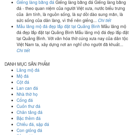
Giếng làng bằng đá
Giếng làng bằng đá Giếng làng bằng
đá - theo quan niệm của người Việt xưa, nước biểu trưng
của âm tính, là nguồn sống, là sự dồi dào sung mãn, là
sức sống của dân làng, vì thế nên giếng...
Chi tiết
Mẫu lăng mộ đá đẹp lắp đặt tại Quảng Bình
Mẫu lăng mộ
đá đẹp lắp đặt tại Quảng Bình Mẫu lăng mộ đá đẹp lắp đặt
tại Quảng Bình. Với văn hóa thờ cúng xưa nay của dân tộc
Việt Nam ta, xây dựng nơi an nghỉ cho người đã khuất...
Chi tiết
DANH MỤC SẢN PHẨM
Lăng mộ đá
Mộ đá
Cột đá
Lan can đá
Nhà thờ họ
Cổng đá
Cuốn thư đá
Chân tảng đá
Bậc thềm đá
Chiếu đá, sập đá
Con giống đá