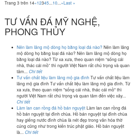
Trang 3 trên 14
«
1
2
3
4
5
...
10
...
»
Last »
TƯ VẤN ĐÁ MỸ NGHỆ,
PHONG THỦY
Nên làm lăng mộ dòng họ bằng loại đá nào?
Nên làm lăng
mộ dòng họ bằng loại đá nào? Nên làm lăng mộ dòng họ
bằng loại đá nào? Từ xa xưa, theo quan niệm “sống cái
nhà, thác cái mồ” thì người Việt Nam rất chú trọng và quan
tâm...
Chi tiết
Tư vấn chất liệu làm lăng mộ gia đình
Tư vấn chất liệu làm
lăng mộ gia đình Tư vấn chất liệu làm lăng mộ gia đình. Từ
xa xưa, theo quan niệm "sống cái nhà, thác cái mồ" thì
người Việt Nam rất chú trọng và quan tâm đến việc xây...
Chi tiết
Làm lan can rồng đá hồ bán nguyệt
Làm lan can rồng đá
hồ bán nguyệt tại đình chùa. Hồ bán nguyệt tại đình chùa
hay giếng nước đình chùa là nét đẹp trong văn hóa thờ
cúng cũng như trong kiến trúc phật giáo. Hồ bán nguyệt
là...
Chi tiết