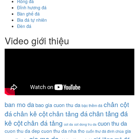
Rồng đá
Đỉnh hương đá
Bàn ghế đá
Bia đá tự nhiên
Đèn đá
Video giới thiệu
chân cột
ban mo da
bao gia cuon thu da
bậc thềm đá
chân tảng đá
đá
chân kê cột
chân tảng đá
kê cột
chân đá tảng
cuon thu da
cot da
cot dong tru da
cuon thu da dep
cuon thu da nha tho
gia
cuốn thư đá đình chùa
gia mo da