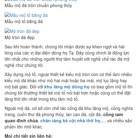
Mẫu mộ đá tròn chuẩn phong thủy
Mẫu mộ tổ bằng đá
Mộ tròn đá đẹp
Sau khi hoàn thành, chúng tôi nhận được sự khen ngợi và hài
lòng của các vị đại diện dòng họ Tạ. Đây cũng chính là động lực
lớn nhất cho những người thợ tâm huyết với nghề chế tác đá mỹ
nghệ như chúng tôi.
Xây dựng mộ tổ, ngoài thiết kế kiểu mộ tròn còn có thể làm nhiều
kiểu mộ đá khác như mộ hai mái hoặc ba mái, mộ lục lăng hay
mộ bát giác. Đối với
khu lăng mộ dòng họ
có bao gồm mộ tổ thì
chúng tôi thường thiết kế mộ tổ nổi bật hơn hoặc cũng có thể đặt
lăng thờ lớn nhất trong khu làm mộ tổ.
Ngoài mộ đá, cơ sở còn chế tác cổng đá khu lăng mộ, cổng nghĩa
trang, cuốn thư đá phong thủy, lan can đá, cột đá,
cổng tam
quan đình chùa
,
chân tảng kê cột nhà thờ họ
,….và nhiều sản
phẩm lớn nhỏ khác.
Mọi chi tiết xin liên hệ: