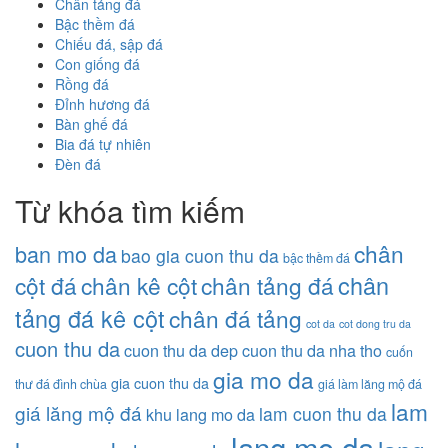
Chân tảng đá
Bậc thềm đá
Chiếu đá, sập đá
Con giống đá
Rồng đá
Đỉnh hương đá
Bàn ghế đá
Bia đá tự nhiên
Đèn đá
Từ khóa tìm kiếm
chân
ban mo da
bao gia cuon thu da
bậc thềm đá
chân
cột đá
chân kê cột
chân tảng đá
tảng đá kê cột
chân đá tảng
cot da
cot dong tru da
cuon thu da
cuon thu da dep
cuon thu da nha tho
cuốn
gia mo da
gia cuon thu da
thư đá đình chùa
giá làm lăng mộ đá
lam
giá lăng mộ đá
lam cuon thu da
khu lang mo da
lang mo da