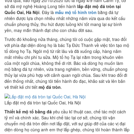
Vừa qua, vào ngày 20/10/2020 tức là ngày 4/9 năm Canh Tý, cơ
sở đá mỹ nghệ Hoàng Long tiến hành
lắp đặt mộ đá tròn tại
Quốc Oai, Hà Nội
. Đây là
mẫu mộ tổ hình tròn
bằng đá tự
nhiên được lựa chọn nhiều nhất những năm vừa qua do kết cấu
chuẩn phong thủy, thu hút được luồng khí tốt mang lại sự bình
yên, may mắn thành đạt cho con cháu đời sau.
Trước đó khoảng nửa tháng, chúng tôi có cuộc gặp mặt, trao đổi
với phía đại diện dòng họ là bác Tạ Đức Thanh về việc tôn tạo mộ
tổ dòng họ Tạ. Ngôi mộ từ rất lâu và đã xuống cấp, hàng năm
mất nhiều chi phí tu sửa. Mộ tổ họ Tạ lại nằm trong khuôn viên
của một ngôi chùa, không thể di rời. Bác và dòng họ muốn làm
mộ bằng đá tự nhiên, vừa trang nghiêm, bền vững, chuẩn phong
thủy lại vừa phù hợp với cảnh quan ngôi chùa. Sau khi trao đổi đi
đến thống nhất, chúng tôi tiến hành đo đạc, khảo sát và lên bản
vẽ thiết kế chi tiết
mộ đá tròn
.
Lắp đặt mộ đá tròn tại Quốc Oai, Hà Nội
Thiết kế mộ tổ bằng đá
yêu cầu kĩ thuật cao, chế tác một cách
tỷ mỉ và chính xác. Sau khi chế tác tại cơ sở, chúng tôi vận
chuyển mộ đá tròn đến nơi lắp đặt, với sự giúp đỡ của các vị đại
diện dòng họ cùng anh em thợ lắp ghép, chúng tôi hoàn thành lắp