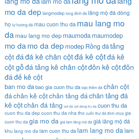
lang
lang mo da
lam mo da
mo da dep
lăng mộ đá dòng
langmodep
long đình đá
mau lang mo
họ
mau cuon thu da
lư hương đá
da
maumoda
maumodep
mau lang mo dep
mo da
mo da dep
tảng
modep
Rồng đá
đá kê cột
đá kê chân cột
cột đá
đá kê
cột gỗ
đá tảng kê chân cột
đôn kê cột
đôn
đá
đế kê cột
chân cột
ban mo da
bao gia cuon thu da
bậc thềm đá
chân tảng đá
đá
chân kê cột
chân tảng đá
kê cột
chân đá tảng
cuon thu da
cot da
cot dong tru da
cuon thu da dep
cuon thu da nha tho
gia
cuốn thư đá đình chùa
gia mo da
giá lăng mộ đá
cuon thu da
giá làm lăng mộ đá
lam lang mo da
lam
lam cuon thu da
khu lang mo da