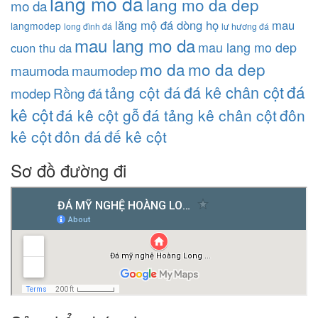
lang mo da
lang mo da dep
mo da
lăng mộ đá dòng họ
mau
langmodep
long đình đá
lư hương đá
mau lang mo da
mau lang mo dep
cuon thu da
mo da
mo da dep
maumoda
maumodep
đá
đá kê chân cột
tảng cột đá
modep
Rồng đá
kê cột
đá kê cột gỗ
đá tảng kê chân cột
đôn
kê cột
đôn đá
đế kê cột
Sơ đồ đường đi