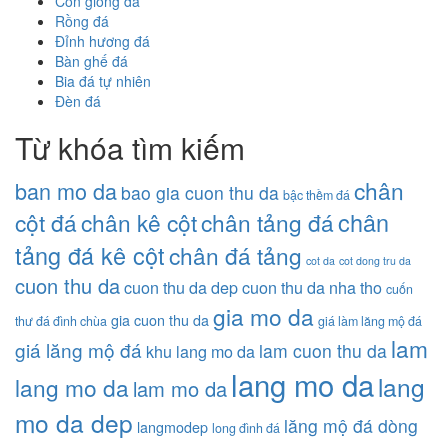
Con giống đá
Rồng đá
Đỉnh hương đá
Bàn ghế đá
Bia đá tự nhiên
Đèn đá
Từ khóa tìm kiếm
chân
ban mo da
bao gia cuon thu da
bậc thềm đá
chân
cột đá
chân kê cột
chân tảng đá
tảng đá kê cột
chân đá tảng
cot da
cot dong tru da
cuon thu da
cuon thu da dep
cuon thu da nha tho
cuốn
gia mo da
gia cuon thu da
thư đá đình chùa
giá làm lăng mộ đá
lam
giá lăng mộ đá
lam cuon thu da
khu lang mo da
lang mo da
lang
lang mo da
lam mo da
mo da dep
lăng mộ đá dòng
langmodep
long đình đá