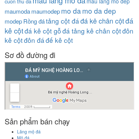
mau lang mo da
mau lang mo dep
cuon thu da
mo da
mo da dep
maumoda
maumodep
đá
đá kê chân cột
tảng cột đá
modep
Rồng đá
kê cột
đá kê cột gỗ
đá tảng kê chân cột
đôn
kê cột
đôn đá
đế kê cột
Sơ đồ đường đi
Sản phẩm bán chạy
Lăng mộ đá
Mộ đá