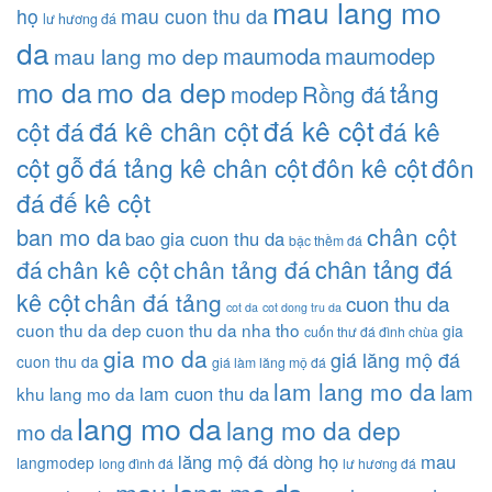
mau lang mo
họ
mau cuon thu da
lư hương đá
da
maumoda
maumodep
mau lang mo dep
mo da
mo da dep
tảng
modep
Rồng đá
đá kê cột
đá kê chân cột
cột đá
đá kê
cột gỗ
đá tảng kê chân cột
đôn kê cột
đôn
đá
đế kê cột
chân cột
ban mo da
bao gia cuon thu da
bậc thềm đá
chân tảng đá
đá
chân kê cột
chân tảng đá
kê cột
chân đá tảng
cuon thu da
cot da
cot dong tru da
cuon thu da dep
cuon thu da nha tho
gia
cuốn thư đá đình chùa
gia mo da
giá lăng mộ đá
cuon thu da
giá làm lăng mộ đá
lam lang mo da
lam
lam cuon thu da
khu lang mo da
lang mo da
lang mo da dep
mo da
lăng mộ đá dòng họ
mau
langmodep
long đình đá
lư hương đá