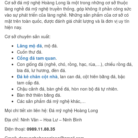
Cơ sở đá mỹ nghệ Hoàng Long là một trong những cơ sở thuộc
làng nghề đá mỹ nghệ truyền thống, góp không ít phần công sức
vào sự phát triển của làng nghề. Những sản phẩm của cơ sở có
mặt trên toàn quốc, được đánh giá chất lượng và là đơn vị uy tín
hiện nay.
Cơ sở chuyên sản xuất:
Lăng mộ đá
, mộ đá.
Cuốn thư đá.
Cổng đá tam quan
.
Con giống đá (nghê, chó, rồng, hạc, rùa,…), chiếu rồng đá,
bia đá, lư hương, đèn đá.
Đá kê chân cột nhà
, lan can đá, cột hiên bằng đá, bậc
tam cấp đá.
Chậu cảnh đá, bàn ghế đá, hòn non bộ đá tự nhiên.
Bàn thờ thiên bằng đá.
Các sản phẩm đá mỹ nghệ khác,…
Mọi chi tiết xin liên hệ: Đá mỹ nghệ Hoàng Long
Địa chỉ: Ninh Vân – Hoa Lư – Ninh Bình
Điện thoại:
0989.11.88.35
Gmail: damynghehoanglong@gmail.com