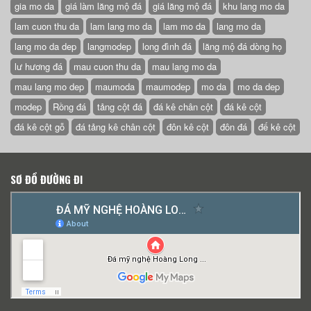
gia mo da
giá làm lăng mộ đá
giá lăng mộ đá
khu lang mo da
lam cuon thu da
lam lang mo da
lam mo da
lang mo da
lang mo da dep
langmodep
long đình đá
lăng mộ đá dòng họ
lư hương đá
mau cuon thu da
mau lang mo da
mau lang mo dep
maumoda
maumodep
mo da
mo da dep
modep
Rồng đá
tảng cột đá
đá kê chân cột
đá kê cột
đá kê cột gỗ
đá tảng kê chân cột
đôn kê cột
đôn đá
đế kê cột
SƠ ĐỒ ĐƯỜNG ĐI