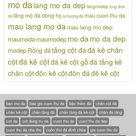
mo da
lang mo da dep
langmodep
long đình
lăng mộ đá dòng họ
mau cuon thu da
đá
lư hương đá
mau lang mo da
mau lang mo dep
mo da
mo da dep
maumoda
maumodep
đá kê chân
tảng cột đá
modep
Rồng đá
đá kê cột
cột
đá kê cột gỗ
đá tảng kê
chân cột
đôn kê cột
đôn đá
đế kê cột
ban mo da
bao gia cuon thu da
bậc thềm đá
chân cột đá
chân kê cột
chân tảng đá
chân tảng đá kê cột
chân đá tảng
cot da
cot dong tru da
cuon thu da
cuon thu da dep
cuon thu da nha tho
cuốn thư đá đình chùa
gia cuon thu da