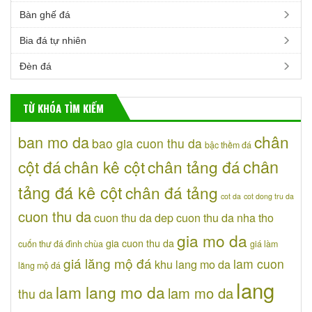
Bàn ghế đá
Bia đá tự nhiên
Đèn đá
TỪ KHÓA TÌM KIẾM
chân
ban mo da
bao gia cuon thu da
bậc thềm đá
chân
cột đá
chân kê cột
chân tảng đá
tảng đá kê cột
chân đá tảng
cot da
cot dong tru da
cuon thu da
cuon thu da dep
cuon thu da nha tho
gia mo da
gia cuon thu da
cuốn thư đá đình chùa
giá làm
giá lăng mộ đá
lam cuon
khu lang mo da
lăng mộ đá
lang
lam lang mo da
lam mo da
thu da