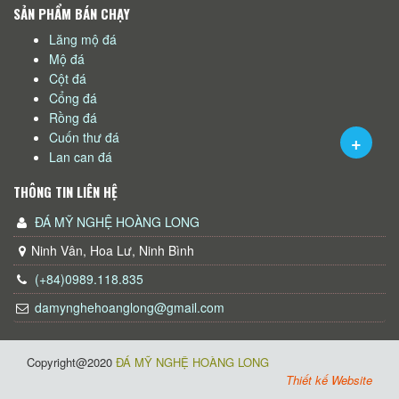
SẢN PHẨM BÁN CHẠY
Lăng mộ đá
Mộ đá
Cột đá
Cổng đá
Rồng đá
Cuốn thư đá
Lan can đá
THÔNG TIN LIÊN HỆ
ĐÁ MỸ NGHỆ HOÀNG LONG
Ninh Vân, Hoa Lư, Ninh Bình
(+84)0989.118.835
damynghehoanglong@gmail.com
Copyright@2020
ĐÁ MỸ NGHỆ HOÀNG LONG
Thiết kế Website