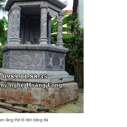
àm lăng thờ tổ tiên bằng đá