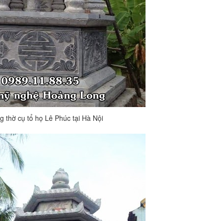
g thờ cụ tổ họ Lê Phúc tại Hà Nội