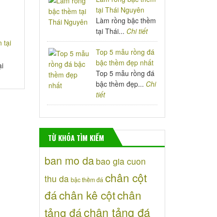
tại Thái Nguyên
Làm rồng bậc thềm
tại Thái...
Chi tiết
Top 5 mẫu rồng đá
bậc thềm đẹp nhất
ại
Top 5 mẫu rồng đá
bậc thềm đẹp...
Chi
tiết
TỪ KHÓA TÌM KIẾM
ban mo da
bao gia cuon
chân cột
thu da
bậc thềm đá
đá
chân kê cột
chân
chân tảng đá
tảng đá