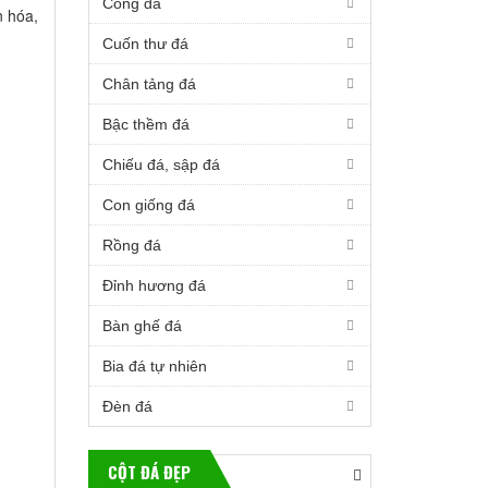
Cổng đá
n hóa,
Cuốn thư đá
Chân tảng đá
Bậc thềm đá
Chiếu đá, sập đá
Con giống đá
Rồng đá
Đỉnh hương đá
Bàn ghế đá
Bia đá tự nhiên
Đèn đá
CỘT ĐÁ ĐẸP