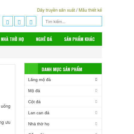
Dây truyền sản xuất
/
Mẫu thiết kế
NHÀ THỜ HỌ
NGHÊ ĐÁ
SẢN PHẨM KHÁC
DANH MỤC SẢN PHẨM
Lăng mộ đá
Mộ đá
Cột đá
ý uống
Lan can đá
ng ưu
Nhà thờ họ