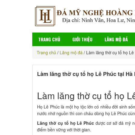
TRANG CHỦ
GIỚI THIỆU
LĂNG MỘ ĐÁ
Trang chủ
/
Lăng mộ đá
/
Làm lăng thờ cụ tổ họ Lê
Làm lăng thờ cụ tổ họ Lê Phúc tại Hà 
Làm lăng thờ cụ tổ họ L
Họ Lê Phúc là một họ tộc lớn có nhiều đời sinh số
nước nhớ nguồn thì con cháu dòng họ Lê Phúc cùng 
Lăng thờ cụ tổ họ Lê Phúc
được cơ sở đá mỹ n
điểm bền vững với thời gian.