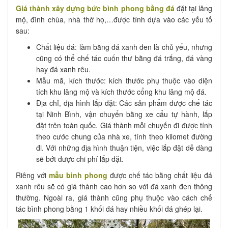
Giá thành xây dựng bức bình phong bằng đá
đặt tại lăng
mộ, đình chùa, nhà thờ họ,…được tính dựa vào các yếu tố
sau:
Chất liệu đá: làm bằng đá xanh đen là chủ yếu, nhưng
cũng có thể chế tác cuốn thư bằng đá trắng, đá vàng
hay đá xanh rêu.
Mẫu mã, kích thước: kích thước phụ thuộc vào diện
tích khu lăng mộ và kích thước cổng khu lăng mộ đá.
Địa chỉ, địa hình lắp đặt: Các sản phẩm được chế tác
tại Ninh Bình, vận chuyển bằng xe cẩu tự hành, lắp
đặt trên toàn quốc. Giá thành mỗi chuyến đi được tính
theo cước chung của nhà xe, tính theo kilomet đường
đi. Với những địa hình thuận tiện, việc lắp đặt dễ dàng
sẽ bớt được chi phí lắp đặt.
Riêng với
mẫu bình phong
được chế tác bằng chất liệu đá
xanh rêu sẽ có giá thành cao hơn so với đá xanh đen thông
thường. Ngoài ra, giá thành cũng phụ thuộc vào cách chế
tác bình phong bằng 1 khối đá hay nhiều khối đá ghép lại.