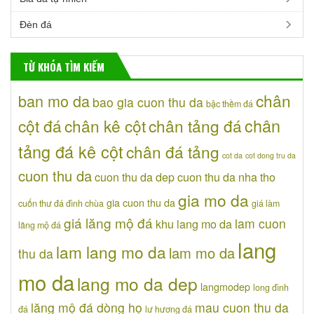
Đèn đá
TỪ KHÓA TÌM KIẾM
chân
ban mo da
bao gia cuon thu da
bậc thềm đá
chân
cột đá
chân kê cột
chân tảng đá
tảng đá kê cột
chân đá tảng
cot da
cot dong tru da
cuon thu da
cuon thu da dep
cuon thu da nha tho
gia mo da
gia cuon thu da
cuốn thư đá đình chùa
giá làm
giá lăng mộ đá
lam cuon
khu lang mo da
lăng mộ đá
lang
lam lang mo da
lam mo da
thu da
mo da
lang mo da dep
langmodep
long đình
lăng mộ đá dòng họ
mau cuon thu da
đá
lư hương đá