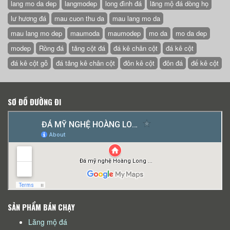
lang mo da dep
langmodep
long đình đá
lăng mộ đá dòng họ
lư hương đá
mau cuon thu da
mau lang mo da
mau lang mo dep
maumoda
maumodep
mo da
mo da dep
modep
Rồng đá
tảng cột đá
đá kê chân cột
đá kê cột
đá kê cột gỗ
đá tảng kê chân cột
đôn kê cột
đôn đá
đế kê cột
SƠ ĐỒ ĐƯỜNG ĐI
SẢN PHẨM BÁN CHẠY
Lăng mộ đá