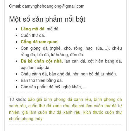
Gmail: damynghehoanglong@gmail.com
Một số sản phẩm nổi bật
Lăng mộ đá
, mộ đá.
Cuốn thư đá.
Cổng đá tam quan
.
Con giống đá (nghê, chó, rồng, hạc, rùa,…), chiếu
rồng đá, bia đá, lư hương, đèn đá.
Đá kê chân cột nhà
, lan can đá, cột hiên bằng đá,
bậc tam cấp đá.
Chậu cảnh đá, bàn ghế đá, hòn non bộ đá tự nhiên.
Bàn thờ thiên bằng đá.
Các sản phẩm đá mỹ nghệ khác,…
Từ khóa:
báo giá bình phong đá xanh rêu
,
bình phong đá
xanh rêu
,
cuốn thư đá xanh rêu
,
địa chỉ làm cuốn thư đá tự
nhiên
,
giá làm cuốn thư đá xanh rêu
,
kích thước cuốn thư
chuẩn phong thủy