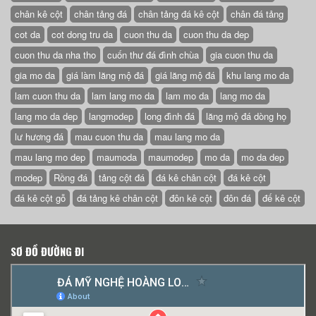
chân kê cột
chân tảng đá
chân tảng đá kê cột
chân đá tảng
cot da
cot dong tru da
cuon thu da
cuon thu da dep
cuon thu da nha tho
cuốn thư đá đình chùa
gia cuon thu da
gia mo da
giá làm lăng mộ đá
giá lăng mộ đá
khu lang mo da
lam cuon thu da
lam lang mo da
lam mo da
lang mo da
lang mo da dep
langmodep
long đình đá
lăng mộ đá dòng họ
lư hương đá
mau cuon thu da
mau lang mo da
mau lang mo dep
maumoda
maumodep
mo da
mo da dep
modep
Rồng đá
tảng cột đá
đá kê chân cột
đá kê cột
đá kê cột gỗ
đá tảng kê chân cột
đôn kê cột
đôn đá
đế kê cột
SƠ ĐỒ ĐƯỜNG ĐI