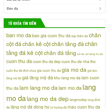
Đèn đá
TỪ KHÓA TÌM KIẾM
chân
ban mo da
bao gia cuon thu da
bậc thềm đá
chân
cột đá
chân kê cột
chân tảng đá
tảng đá kê cột
chân đá tảng
cot da
cot dong tru da
cuon thu da
cuon thu da dep
cuon thu da nha tho
gia mo da
gia cuon thu da
cuốn thư đá đình chùa
giá làm
giá lăng mộ đá
lam cuon
khu lang mo da
lăng mộ đá
lang
lam lang mo da
lam mo da
thu da
mo da
lang mo da dep
langmodep
long đình
lăng mộ đá dòng họ
mau cuon thu da
đá
lư hương đá