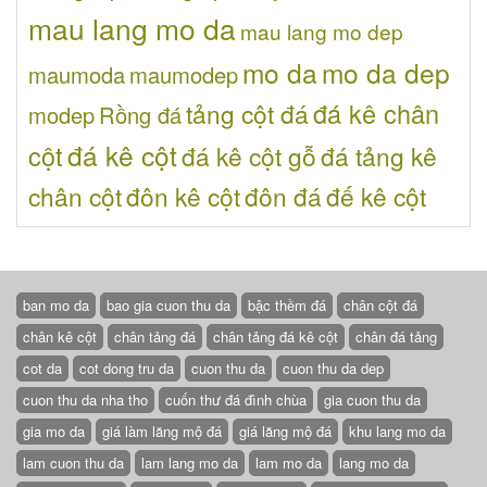
mau lang mo da
mau lang mo dep
mo da
mo da dep
maumoda
maumodep
đá kê chân
tảng cột đá
modep
Rồng đá
đá kê cột
cột
đá kê cột gỗ
đá tảng kê
chân cột
đôn kê cột
đôn đá
đế kê cột
ban mo da
bao gia cuon thu da
bậc thềm đá
chân cột đá
chân kê cột
chân tảng đá
chân tảng đá kê cột
chân đá tảng
cot da
cot dong tru da
cuon thu da
cuon thu da dep
cuon thu da nha tho
cuốn thư đá đình chùa
gia cuon thu da
gia mo da
giá làm lăng mộ đá
giá lăng mộ đá
khu lang mo da
lam cuon thu da
lam lang mo da
lam mo da
lang mo da