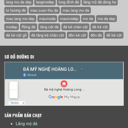
lang mo da dep
langmodep
long đình đá
lăng mộ đá dòng họ
lư hương đá
mau cuon thu da
mau lang mo da
mau lang mo dep
maumoda
maumodep
mo da
mo da dep
modep
Rồng đá
tảng cột đá
đá kê chân cột
đá kê cột
đá kê cột gỗ
đá tảng kê chân cột
đôn kê cột
đôn đá
đế kê cột
SƠ ĐỒ ĐƯỜNG ĐI
SẢN PHẨM BÁN CHẠY
Lăng mộ đá