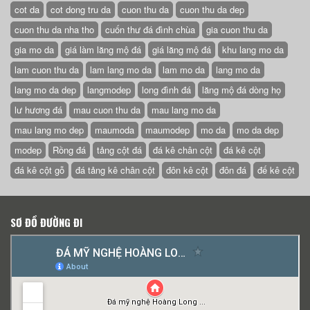
cot da
cot dong tru da
cuon thu da
cuon thu da dep
cuon thu da nha tho
cuốn thư đá đình chùa
gia cuon thu da
gia mo da
giá làm lăng mộ đá
giá lăng mộ đá
khu lang mo da
lam cuon thu da
lam lang mo da
lam mo da
lang mo da
lang mo da dep
langmodep
long đình đá
lăng mộ đá dòng họ
lư hương đá
mau cuon thu da
mau lang mo da
mau lang mo dep
maumoda
maumodep
mo da
mo da dep
modep
Rồng đá
tảng cột đá
đá kê chân cột
đá kê cột
đá kê cột gỗ
đá tảng kê chân cột
đôn kê cột
đôn đá
đế kê cột
SƠ ĐỒ ĐƯỜNG ĐI