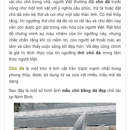
vài chú chó trong nhà, người Việt thường đặt
chó đá
trước
cổng như một linh vật với ý nghĩa cầu phúc, trừ tà hoặc đặt
chó đá trên bệ thờ và coi như một bậc thần linh. Có thể thấy
rằng, tín ngưỡng thờ chó đá đã có từ rất lâu và cho đến nay
vẫn còn được gìn giữ trong văn hóa của người Việt. Rất khó
để chứng minh sự màu nhiệm của tín ngưỡng này, nhưng
chắc chắn rằng khi có niềm tin, con người sẽ thoải mái, an
tâm và cảm thấy cuộc sống tốt đẹp hơn. Và đây cũng chính
là giá trị đích thực của tín ngưỡng
thờ chó đá
trong tâm
thức người Việt.
Chó đá
là một tròn 9 linh vật trấn trạch mạnh nhất trong
phong thủy, được sử dụng từ xa xưa với nhiều mẫu mã đa
dạng.
Sau đây là một số hình ảnh
mẫu chó bằng đá đẹp
chế tác
tại Ninh Bình: