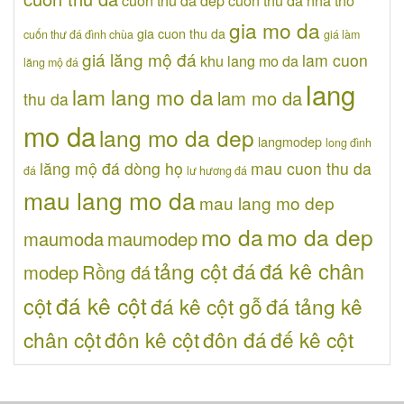
gia mo da
gia cuon thu da
cuốn thư đá đình chùa
giá làm
giá lăng mộ đá
lam cuon
khu lang mo da
lăng mộ đá
lang
lam lang mo da
lam mo da
thu da
mo da
lang mo da dep
langmodep
long đình
lăng mộ đá dòng họ
mau cuon thu da
đá
lư hương đá
mau lang mo da
mau lang mo dep
mo da
mo da dep
maumoda
maumodep
đá kê chân
tảng cột đá
modep
Rồng đá
đá kê cột
cột
đá kê cột gỗ
đá tảng kê
chân cột
đôn kê cột
đôn đá
đế kê cột