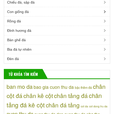
Chiếu đá, sập đá
Con giống đá
Rồng đá
Đỉnh hương đá
Bàn ghế đá
Bia đá tự nhiên
Đèn đá
TỪ KHÓA TÌM KIẾM
chân
ban mo da
bao gia cuon thu da
bậc thềm đá
chân
cột đá
chân kê cột
chân tảng đá
tảng đá kê cột
chân đá tảng
cot da
cot dong tru da
cuon thu da
cuon thu da dep
cuon thu da nha tho