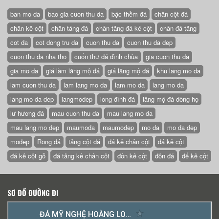
ban mo da
bao gia cuon thu da
bậc thềm đá
chân cột đá
chân kê cột
chân tảng đá
chân tảng đá kê cột
chân đá tảng
cot da
cot dong tru da
cuon thu da
cuon thu da dep
cuon thu da nha tho
cuốn thư đá đình chùa
gia cuon thu da
gia mo da
giá làm lăng mộ đá
giá lăng mộ đá
khu lang mo da
lam cuon thu da
lam lang mo da
lam mo da
lang mo da
lang mo da dep
langmodep
long đình đá
lăng mộ đá dòng họ
lư hương đá
mau cuon thu da
mau lang mo da
mau lang mo dep
maumoda
maumodep
mo da
mo da dep
modep
Rồng đá
tảng cột đá
đá kê chân cột
đá kê cột
đá kê cột gỗ
đá tảng kê chân cột
đôn kê cột
đôn đá
đế kê cột
SƠ ĐỒ ĐƯỜNG ĐI