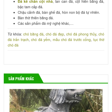
Đá kê chân cột nhà
, lan can đá, cột hiên bằng đá,
bậc tam cấp đá.
Chậu cảnh đá, bàn ghế đá, hòn non bộ đá tự nhiên.
Bàn thờ thiên bằng đá.
Các sản phẩm đá mỹ nghệ khác,…
Từ khóa:
chó bằng đá
,
chó đá đẹp
,
chó đá phong thủy
,
chó
đá trấn trạch
,
chó đá yểm
,
mẫu chó đá trước cổng
,
tục thờ
chó đá
SẢN PHẨM KHÁC