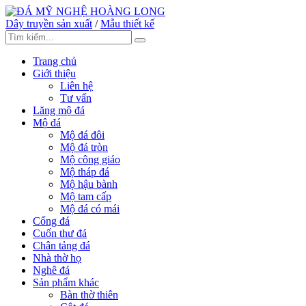
Dây truyền sản xuất
/
Mẫu thiết kế
Trang chủ
Giới thiệu
Liên hệ
Tư vấn
Lăng mộ đá
Mộ đá
Mộ đá đôi
Mộ đá tròn
Mộ công giáo
Mộ tháp đá
Mộ hậu bành
Mộ tam cấp
Mộ đá có mái
Cổng đá
Cuốn thư đá
Chân tảng đá
Nhà thờ họ
Nghê đá
Sản phẩm khác
Bàn thờ thiên