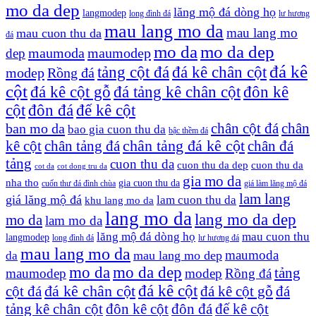
mo da dep
lăng mộ đá dòng họ
langmodep
long đình đá
lư hương
mau lang mo da
mau lang mo
mau cuon thu da
đá
mo da
mo da dep
maumoda
maumodep
dep
đá kê
đá kê chân cột
tảng cột đá
modep
Rồng đá
cột
đá kê cột gỗ
đá tảng kê chân cột
đôn kê
cột
đôn đá
đế kê cột
chân cột đá
chân
ban mo da
bao gia cuon thu da
bậc thềm đá
kê cột
chân tảng đá
chân tảng đá kê cột
chân đá
tảng
cuon thu da
cuon thu da dep
cuon thu da
cot da
cot dong tru da
gia mo da
nha tho
gia cuon thu da
cuốn thư đá đình chùa
giá làm lăng mộ đá
lam lang
giá lăng mộ đá
lam cuon thu da
khu lang mo da
lang mo da
lang mo da dep
mo da
lam mo da
lăng mộ đá dòng họ
mau cuon thu
langmodep
long đình đá
lư hương đá
mau lang mo da
maumoda
mau lang mo dep
da
mo da
mo da dep
tảng
maumodep
modep
Rồng đá
đá kê cột
cột đá
đá kê chân cột
đá kê cột gỗ
đá
tảng kê chân cột
đôn kê cột
đôn đá
đế kê cột