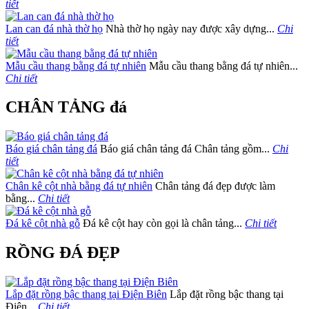
tiết
Lan can đá nhà thờ họ
Nhà thờ họ ngày nay được xây dựng...
Chi
tiết
Mẫu cầu thang bằng đá tự nhiên
Mẫu cầu thang bằng đá tự nhiên...
Chi tiết
CHÂN TẢNG đá
Báo giá chân tảng đá
Báo giá chân tảng đá Chân tảng gồm...
Chi
tiết
Chân kê cột nhà bằng đá tự nhiên
Chân tảng đá đẹp được làm
bằng...
Chi tiết
Đá kê cột nhà gỗ
Đá kê cột hay còn gọi là chân tảng...
Chi tiết
RỒNG ĐÁ ĐẸP
Lắp đặt rồng bậc thang tại Điện Biên
Lắp đặt rồng bậc thang tại
Điện...
Chi tiết