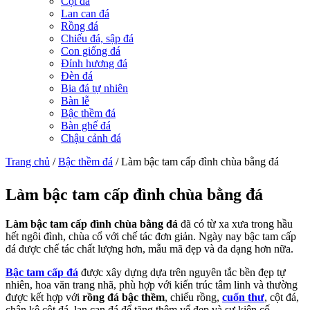
Cột đá
Lan can đá
Rồng đá
Chiếu đá, sập đá
Con giống đá
Đỉnh hương đá
Đèn đá
Bia đá tự nhiên
Bàn lễ
Bậc thềm đá
Bàn ghế đá
Chậu cảnh đá
Trang chủ
/
Bậc thềm đá
/
Làm bậc tam cấp đình chùa bằng đá
Làm bậc tam cấp đình chùa bằng đá
Làm bậc tam cấp đình chùa bằng đá
đã có từ xa xưa trong hầu
hết ngôi đình, chùa cổ với chế tác đơn giản. Ngày nay bậc tam cấp
đá được chế tác chất lượng hơn, mẫu mã đẹp và đa dạng hơn nữa.
Bậc tam cấp đá
được xây dựng dựa trên nguyên tắc bền đẹp tự
nhiên, hoa văn trang nhã, phù hợp với kiến trúc tâm linh và thường
được kết hợp với
rồng đá bậc thềm
, chiếu rồng,
cuốn thư
, cột đá,
chân kê cột đá, lan can đá để tăng thêm vể đẹp và sự kiên cố.