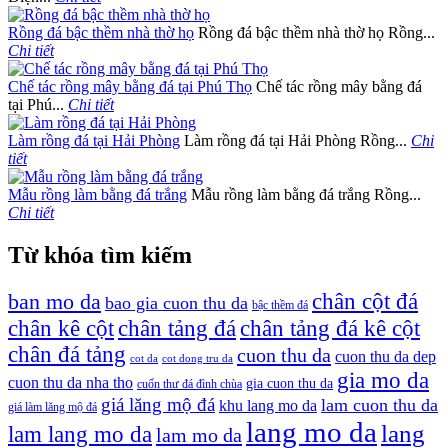
Rồng đá bậc thềm nhà thờ họ
Rồng đá bậc thềm nhà thờ họ Rồng...
Chi tiết
Chế tác rồng mây bằng đá tại Phú Thọ
Chế tác rồng mây bằng đá
tại Phú...
Chi tiết
Làm rồng đá tại Hải Phòng
Làm rồng đá tại Hải Phòng Rồng...
Chi
tiết
Mẫu rồng làm bằng đá trắng
Mẫu rồng làm bằng đá trắng Rồng...
Chi tiết
Từ khóa tìm kiếm
chân cột đá
ban mo da
bao gia cuon thu da
bậc thềm đá
chân tảng đá kê cột
chân kê cột
chân tảng đá
chân đá tảng
cuon thu da
cuon thu da dep
cot da
cot dong tru da
gia mo da
cuon thu da nha tho
gia cuon thu da
cuốn thư đá đình chùa
giá lăng mộ đá
lam cuon thu da
khu lang mo da
giá làm lăng mộ đá
lang mo da
lang
lam lang mo da
lam mo da