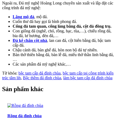
Ngoài ra, Đá mỹ nghệ Hoàng Long chuyên sản xuất và lắp đặt các
công trình đá mỹ nghệ:
Lăng mộ đá
, mộ đá.
Cuốn thư đá hay gọi là bình phong đá.
Cổng đá tam quan, cổng làng bằng đá, cột đá đồng trụ.
Con giống đá (nghê, chó, rồng, hạc, rùa,…), chiếu rồng đá,
bia đá, lư hương, đèn đá,…
Đá kê chân cột nhà
, lan can đá, cột hiên bằng đá, bậc tam
cấp đá.
Chậu cảnh đá, bàn ghế đá, hòn non bộ đá tự nhiên.
Bàn thờ thiên bằng đá, bàn lễ đá, miếu thờ thần linh bằng đá,
…
Các sản phẩm đá mỹ nghệ khác,…
Từ khóa:
bậc tam cấp đá đình chùa
,
bậc tam cấp tại công trình kiến
trúc tâm lih
,
Bậc thềm đá đình chùa
,
làm bậc tam cấp đá đình chùa
Sản phẩm khác
Rồng đá đình chùa