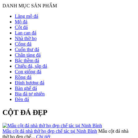
DANH MỤC SẢN PHẨM
Lăng mộ đá
Mộ đá
Cột đá
Lan can đá
Nhà thờ họ
Cổng đá
Cuốn thư đá
Chân tảng đá
Bậc thềm đá
Chiếu đá, sập đá
Con giống đá
Rồng đá
Đỉnh hương đá
Bàn ghế đá
Bia đá tự nhiên
Đèn đá
CỘT ĐÁ ĐẸP
Mẫu cột đá nhà thờ họ đẹp chế tác tại Ninh Bình
Mẫu cột đá nhà
thờ họ đẹp chế...
Chi tiết