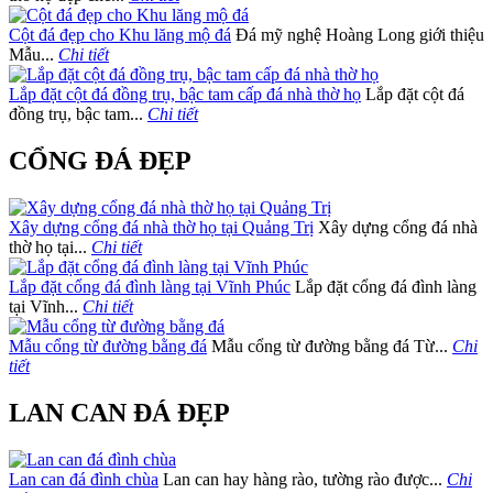
Cột đá đẹp cho Khu lăng mộ đá
Đá mỹ nghệ Hoàng Long giới thiệu
Mẫu...
Chi tiết
Lắp đặt cột đá đồng trụ, bậc tam cấp đá nhà thờ họ
Lắp đặt cột đá
đồng trụ, bậc tam...
Chi tiết
CỔNG ĐÁ ĐẸP
Xây dựng cổng đá nhà thờ họ tại Quảng Trị
Xây dựng cổng đá nhà
thờ họ tại...
Chi tiết
Lắp đặt cổng đá đình làng tại Vĩnh Phúc
Lắp đặt cổng đá đình làng
tại Vĩnh...
Chi tiết
Mẫu cổng từ đường bằng đá
Mẫu cổng từ đường bằng đá Từ...
Chi
tiết
LAN CAN ĐÁ ĐẸP
Lan can đá đình chùa
Lan can hay hàng rào, tường rào được...
Chi