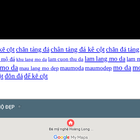
kê cột
chân tảng đá
chân tảng đá kê cột
chân đá tảng
lam lang mo da
lam 
g mộ đá
lam cuon thu da
khu lang mo da
 mo da
mo da
mo
maumoda
maumodep
mau lang mo dep
ột
đôn đá
đế kê cột