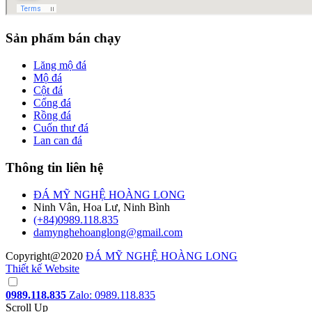
Sản phẩm bán chạy
Lăng mộ đá
Mộ đá
Cột đá
Cổng đá
Rồng đá
Cuốn thư đá
Lan can đá
Thông tin liên hệ
ĐÁ MỸ NGHỆ HOÀNG LONG
Ninh Vân, Hoa Lư, Ninh Bình
(+84)0989.118.835
damynghehoanglong@gmail.com
Copyright@2020
ĐÁ MỸ NGHỆ HOÀNG LONG
Thiết kế Website
0989.118.835
Zalo: 0989.118.835
Scroll Up