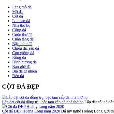
Lăng mộ đá
Mộ đá
Cột đá
Lan can đá
Nhà thờ họ
Cổng đá
Cuốn thư đá
Chân tảng đá
Bậc thềm đá
Chiếu đá, sập đá
Con giống đá
Rồng đá
Đỉnh hương đá
Bàn ghế đá
Bia đá tự nhiên
Đèn đá
CỘT ĐÁ ĐẸP
Lắp đặt cột đá đồng trụ, bậc tam cấp đá nhà thờ họ
Lắp đặt cột đá đồn
Cột đá ĐẸP Hoàng Long năm 2020
Đá mỹ nghệ Hoàng Long giới th