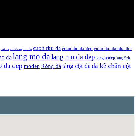
cuon thu da
cuon thu da dep
cuon thu da nha tho
cot da
cot dong tru da
lang mo da
lang mo da dep
mo da
langmodep
long đình
 da dep
tảng cột đá
đá kê chân cột
modep
Rồng đá