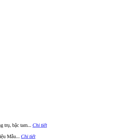
g trụ, bậc tam...
Chi tiết
iệu Mẫu...
Chi tiết