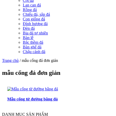
Cột đá
Lan can đá
Rồng đá
Chiếu đá, sập đá
Con giống đá
Đỉnh hương đá
Đèn đá
Bia đá tự nhiên
Bàn lễ
Bậc thềm đá
Bàn ghế đá
Chậu cảnh đá
Trang chủ
/
mẫu cổng đá đơn giản
mẫu cổng đá đơn giản
Mẫu cổng từ đường bằng đá
DANH MỤC SẢN PHẨM