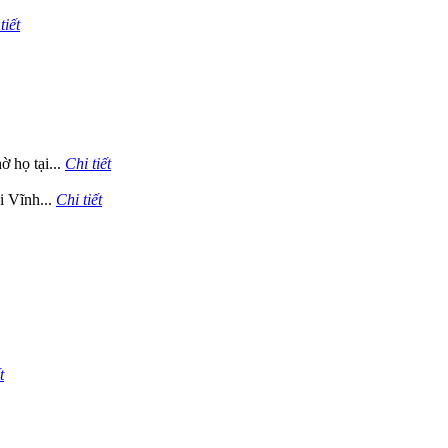
tiết
 họ tại...
Chi tiết
i Vĩnh...
Chi tiết
t