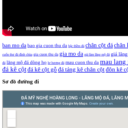
chân cột đá
chân 
ban mo da
bao gia cuon thu da
bậc thềm đá
gia mo da
giá lăn
gia cuon thu da
cuốn thư đá đình chùa
giá làm lăng mộ đá
mau lang
lăng mộ đá dòng họ
mau cuon thu da
đá
lư hương đá
đá kê cột
đá kê cột gỗ
đá tảng kê chân cột
đôn kê c
Sơ đồ đường đi