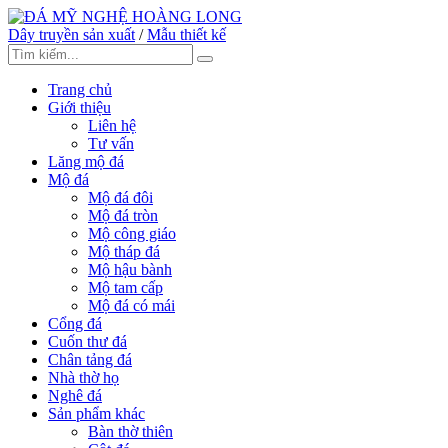
Dây truyền sản xuất
/
Mẫu thiết kế
Trang chủ
Giới thiệu
Liên hệ
Tư vấn
Lăng mộ đá
Mộ đá
Mộ đá đôi
Mộ đá tròn
Mộ công giáo
Mộ tháp đá
Mộ hậu bành
Mộ tam cấp
Mộ đá có mái
Cổng đá
Cuốn thư đá
Chân tảng đá
Nhà thờ họ
Nghê đá
Sản phẩm khác
Bàn thờ thiên