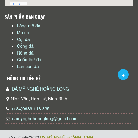
SẢN PHẨM BÁN CHẠY
Lăng mộ đá
Mộ đá
Cột đá
Cổng đá
Rồng đá
Cuốn thư đá
Lan can đá
THÔNG TIN LIÊN HỆ
ĐÁ MỸ NGHỆ HOÀNG LONG
Ninh Vân, Hoa Lư, Ninh Bình
(+84)0989.118.835
damynghehoanglong@gmail.com
Copyright@2020
ĐÁ MỸ NGHỆ HOÀNG LONG