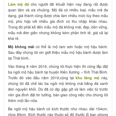
Làm mộ đá
cho người đã khuất hiện nay đang rất được
quan tâm và ưa chuộng. Mộ đá có nhiều loại, mẫu mã đa
dạng, giá thành cũng được chia làm nhiều mức tùy theo mẫu
mộ, phù hợp với nhiều gia đình có thu nhập khác nhau.
Trong đó phải kể đến mẫu mộ đá không mái, đẹp, bền vững,
mẫu mã đơn giản nhưng không kém phần tinh tế, giá cả lại
khá rẻ.
Mộ không mái
có thể là mộ tam sơn hoặc mộ hậu bành.
Sau đây chúng tôi xin giới thiệu mẫu mộ hậu bành được làm
tại Thái bình.
Vào tháng 8 năm 2019, chúng tôi thực hiện thi công lắp đặt
ba ngôi mộ hậu bành tại huyện Kiến Xương – tỉnh Thái Bình.
Trước đó vào đầu năm 2019,cũng tại
khu lăng mộ
này,
chúng tôi đã chế tác ba ngôi mộ không mái bằng đá xanh
đen nguyên khối. Do đã có dịp gặp gỡ và làm việc từ trước
nên gia đình đặt tin tưởng, bàn giao công việc cho chúng tôi
thêm một lần nữa.
Ba ngôi mộ hậu bành có kích thước như nhau: dài 154cm,
rộng 89cm. Kích thước này thuộc số đỏ thước lỗ ban phong