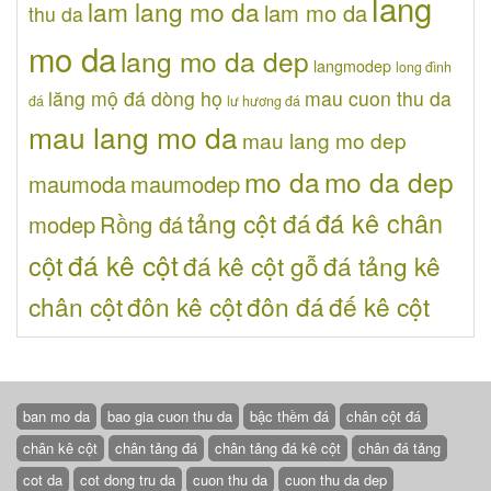
lang
lam lang mo da
lam mo da
thu da
mo da
lang mo da dep
langmodep
long đình
lăng mộ đá dòng họ
mau cuon thu da
đá
lư hương đá
mau lang mo da
mau lang mo dep
mo da
mo da dep
maumoda
maumodep
đá kê chân
tảng cột đá
modep
Rồng đá
đá kê cột
cột
đá kê cột gỗ
đá tảng kê
chân cột
đôn kê cột
đôn đá
đế kê cột
ban mo da
bao gia cuon thu da
bậc thềm đá
chân cột đá
chân kê cột
chân tảng đá
chân tảng đá kê cột
chân đá tảng
cot da
cot dong tru da
cuon thu da
cuon thu da dep