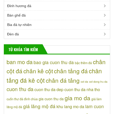
Đỉnh hương đá
Bàn ghế đá
Bia đá tự nhiên
Đèn đá
TỪ KHÓA TÌM KIẾM
chân
ban mo da
bao gia cuon thu da
bậc thềm đá
chân
cột đá
chân kê cột
chân tảng đá
tảng đá kê cột
chân đá tảng
cot da
cot dong tru da
cuon thu da
cuon thu da dep
cuon thu da nha tho
gia mo da
gia cuon thu da
cuốn thư đá đình chùa
giá làm
giá lăng mộ đá
lam cuon
khu lang mo da
lăng mộ đá