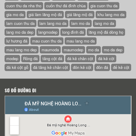
cuon thu da nha tho
cuốn thư đá đình chùa
gia cuon thu da
gia mo da
giá làm lăng mộ đá
giá lăng mộ đá
khu lang mo da
lam cuon thu da
lam lang mo da
lam mo da
lang mo da
lang mo da dep
langmodep
long đình đá
lăng mộ đá dòng họ
lư hương đá
mau cuon thu da
mau lang mo da
mau lang mo dep
maumoda
maumodep
mo da
mo da dep
modep
Rồng đá
tảng cột đá
đá kê chân cột
đá kê cột
đá kê cột gỗ
đá tảng kê chân cột
đôn kê cột
đôn đá
đế kê cột
SƠ ĐỒ ĐƯỜNG ĐI