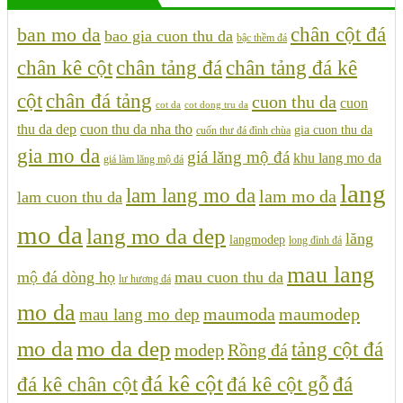
chân cột đá
ban mo da
bao gia cuon thu da
bậc thềm đá
chân tảng đá kê
chân kê cột
chân tảng đá
cột
chân đá tảng
cuon thu da
cuon
cot da
cot dong tru da
thu da dep
cuon thu da nha tho
gia cuon thu da
cuốn thư đá đình chùa
gia mo da
giá lăng mộ đá
khu lang mo da
giá làm lăng mộ đá
lang
lam lang mo da
lam mo da
lam cuon thu da
mo da
lang mo da dep
lăng
langmodep
long đình đá
mau lang
mộ đá dòng họ
mau cuon thu da
lư hương đá
mo da
maumoda
maumodep
mau lang mo dep
mo da
mo da dep
tảng cột đá
modep
Rồng đá
đá kê cột
đá kê chân cột
đá kê cột gỗ
đá