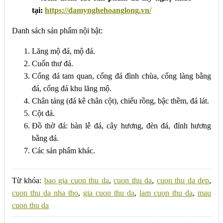
tại:
https://damynghehoanglong.vn/
Danh sách sản phẩm nội bật:
Lăng mộ đá, mộ đá.
Cuốn thư đá.
Cổng đá tam quan, cổng đá đình chùa, cổng làng bằng
đá, cổng đá khu lăng mộ.
Chân tảng (đá kê chân cột), chiếu rồng, bậc thềm, đá lát.
Cột đá.
Đồ thờ đá: bàn lễ đá, cây hương, đèn đá, đỉnh hương
bằng đá.
Các sản phẩm khác.
Từ khóa:
bao gia cuon thu da
,
cuon thu da
,
cuon thu da dep
,
cuon thu da nha tho
,
gia cuon thu da
,
lam cuon thu da
,
mau
cuon thu da