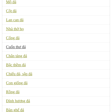
Mộ đá
Cột đá
Lan can đá
Nhà thờ họ
Cổng đá
Cuốn thư đá
Chân tảng đá
Bậc thềm đá
Chiếu đá, sập đá
Con giống đá
Rồng đá
Đỉnh hương đá
Bàn ghế đá