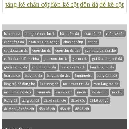
tảng kê chân cột
đôn kê cột
đôn đá
đế kê cột
ban mo da
bao gia cuon thu da
bậc thềm đá
chân cột đá
chân kê cột
chân tảng đá
chân tảng đá kê cột
chân đá tảng
cot da
cot dong tru da
cuon thu da
cuon thu da dep
cuon thu da nha tho
cuốn thư đá đình chùa
gia cuon thu da
gia mo da
giá làm lăng mộ đá
giá lăng mộ đá
khu lang mo da
lam cuon thu da
lam lang mo da
lam mo da
lang mo da
lang mo da dep
langmodep
long đình đá
lăng mộ đá dòng họ
lư hương đá
mau cuon thu da
mau lang mo da
mau lang mo dep
maumoda
maumodep
mo da
mo da dep
modep
Rồng đá
tảng cột đá
đá kê chân cột
đá kê cột
đá kê cột gỗ
đá tảng kê chân cột
đôn kê cột
đôn đá
đế kê cột