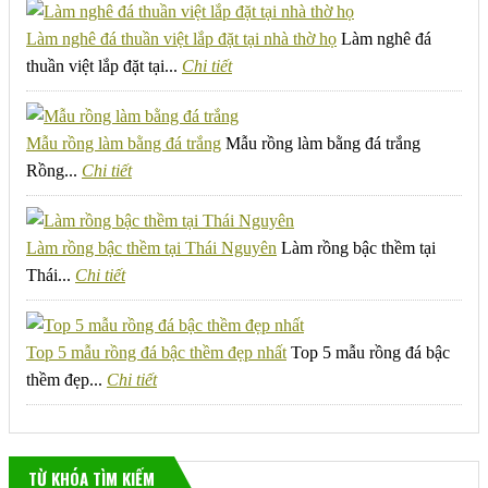
Làm nghê đá thuần việt lắp đặt tại nhà thờ họ
Làm nghê đá
thuần việt lắp đặt tại...
Chi tiết
Mẫu rồng làm bằng đá trắng
Mẫu rồng làm bằng đá trắng
Rồng...
Chi tiết
Làm rồng bậc thềm tại Thái Nguyên
Làm rồng bậc thềm tại
Thái...
Chi tiết
Top 5 mẫu rồng đá bậc thềm đẹp nhất
Top 5 mẫu rồng đá bậc
thềm đẹp...
Chi tiết
TỪ KHÓA TÌM KIẾM