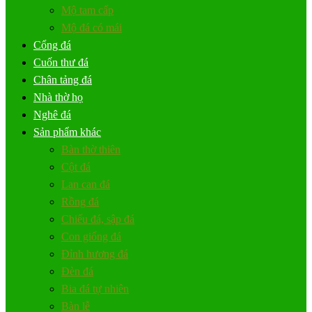
Mộ tam cấp
Mộ đá có mái
Cổng đá
Cuốn thư đá
Chân tảng đá
Nhà thờ họ
Nghê đá
Sản phẩm khác
Bàn thờ thiên
Cột đá
Lan can đá
Rồng đá
Chiếu đá, sập đá
Con giống đá
Đỉnh hương đá
Đèn đá
Bia đá tự nhiên
Bàn lễ