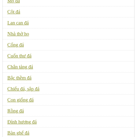
Mộ đá
Cột đá
Lan can đá
Nhà thờ họ
Cổng đá
Cuốn thư đá
Chân tảng đá
Bậc thềm đá
Chiếu đá, sập đá
Con giống đá
Rồng đá
Đỉnh hương đá
Bàn ghế đá