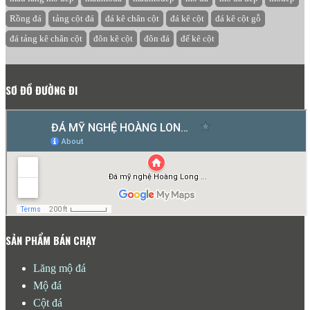
Rồng đá
tảng cột đá
đá kê chân cột
đá kê cột
đá kê cột gỗ
đá tảng kê chân cột
đôn kê cột
đôn đá
đế kê cột
SƠ ĐỒ ĐƯỜNG ĐI
SẢN PHẨM BÁN CHẠY
Lăng mộ đá
Mộ đá
Cột đá