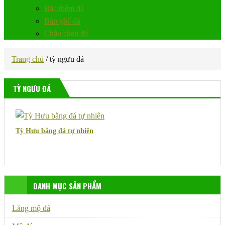
Bậc thềm đá
Bàn ghế đá
Chậu cảnh đá
Trang chủ
/
tỳ ngưu đá
TỲ NGƯU ĐÁ
Tỳ Hưu bằng đá tự nhiên
DANH MỤC SẢN PHẨM
Lăng mộ đá