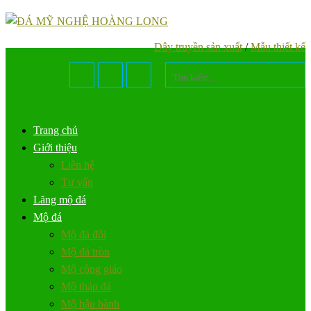
Dây truyền sản xuất
/
Mẫu thiết kế
Trang chủ
Giới thiệu
Liên hệ
Tư vấn
Lăng mộ đá
Mộ đá
Mộ đá đôi
Mộ đá tròn
Mộ công giáo
Mộ tháp đá
Mộ hậu bành