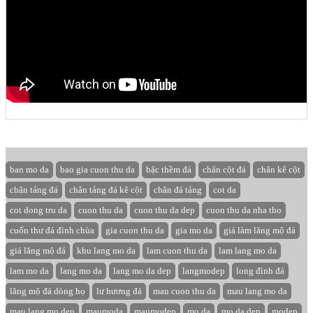
ban mo da
bao gia cuon thu da
bậc thềm đá
chân cột đá
chân kê cột
chân tảng đá
chân tảng đá kê cột
chân đá tảng
cot da
cot dong tru da
cuon thu da
cuon thu da dep
cuon thu da nha tho
cuốn thư đá đình chùa
gia cuon thu da
gia mo da
giá làm lăng mộ đá
giá lăng mộ đá
khu lang mo da
lam cuon thu da
lam lang mo da
lam mo da
lang mo da
lang mo da dep
langmodep
long đình đá
lăng mộ đá dòng họ
lư hương đá
mau cuon thu da
mau lang mo da
mau lang mo dep
maumoda
maumodep
mo da
mo da dep
modep