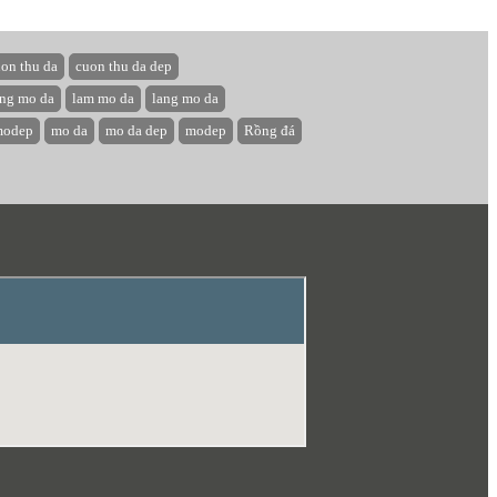
on thu da
cuon thu da dep
ang mo da
lam mo da
lang mo da
odep
mo da
mo da dep
modep
Rồng đá