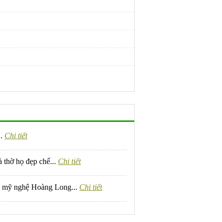
..
Chi tiết
 thờ họ đẹp chế...
Chi tiết
á mỹ nghệ Hoàng Long...
Chi tiết