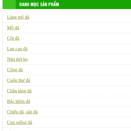
DANH MỤC SẢN PHẨM
Lăng mộ đá
Mộ đá
Cột đá
Lan can đá
Nhà thờ họ
Cổng đá
Cuốn thư đá
Chân tảng đá
Bậc thềm đá
Chiếu đá, sập đá
Con giống đá