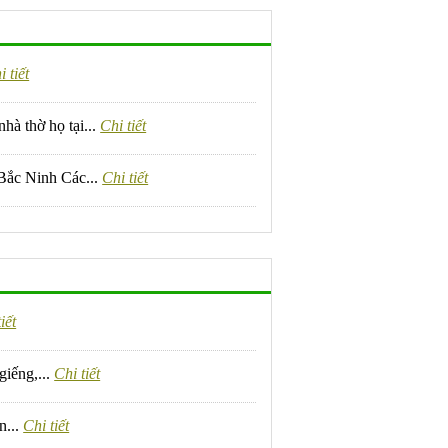
i tiết
à thờ họ tại...
Chi tiết
Bắc Ninh Các...
Chi tiết
iết
giếng,...
Chi tiết
n...
Chi tiết