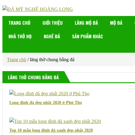
TRANG CHỦ
GIỚI THIỆU
LĂNG MỘ ĐÁ
MỘ ĐÁ
NHÀ THỜ HỌ
NGHÊ ĐÁ
SẢN PHẨM KHÁC
Trang chủ
/
lăng thờ chung bằng đá
LĂNG THỜ CHUNG BẰNG ĐÁ
Long đình đá đẹp nhất 2020 ở Phú Thọ
Top 10 mẫu long đình đá xanh đẹp nhất 2020