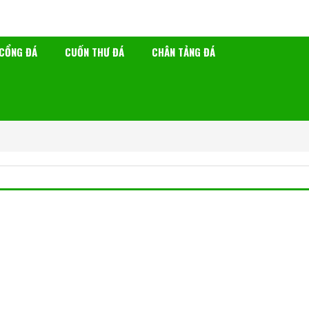
CỔNG ĐÁ
CUỐN THƯ ĐÁ
CHÂN TẢNG ĐÁ