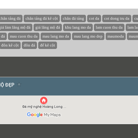
chân tảng đá
chân tảng đá kê cột
chân đá tảng
cot da
cot dong tru da
cu
giá làm lăng mộ đá
giá lăng mộ đá
khu lang mo da
lam cuon thu da
lam l
 đá
mau cuon thu da
mau lang mo da
mau lang mo dep
maumoda
maum
đôn kê cột
đôn đá
đế kê cột