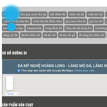
ban mo da
bao gia cuon thu da
bậc thềm đá
chân cột đá
chân kê cột
cuon thu da nha tho
cuốn thư đá đình chùa
gia cuon thu da
gia mo da
lang mo da dep
langmodep
long đình đá
lăng mộ đá dòng họ
lư hương
tảng cột đá
đá kê chân cột
đá kê cột
đá kê cột gỗ
đá tảng kê chân cột
SƠ ĐỒ ĐƯỜNG ĐI
SẢN PHẨM BÁN CHẠY