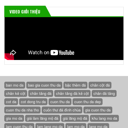
VIDEO GIỚI THIỆU
ban mo da
bao gia cuon thu da
bậc thềm đá
chân cột đá
chân kê cột
chân tảng đá
chân tảng đá kê cột
chân đá tảng
cot da
cot dong tru da
cuon thu da
cuon thu da dep
cuon thu da nha tho
cuốn thư đá đình chùa
gia cuon thu da
gia mo da
giá làm lăng mộ đá
giá lăng mộ đá
khu lang mo da
lam cuon thu da
lam lang mo da
lam mo da
lang mo da