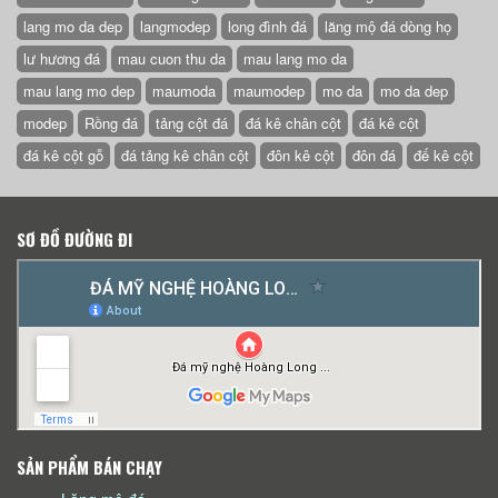
lang mo da dep
langmodep
long đình đá
lăng mộ đá dòng họ
lư hương đá
mau cuon thu da
mau lang mo da
mau lang mo dep
maumoda
maumodep
mo da
mo da dep
modep
Rồng đá
tảng cột đá
đá kê chân cột
đá kê cột
đá kê cột gỗ
đá tảng kê chân cột
đôn kê cột
đôn đá
đế kê cột
SƠ ĐỒ ĐƯỜNG ĐI
SẢN PHẨM BÁN CHẠY