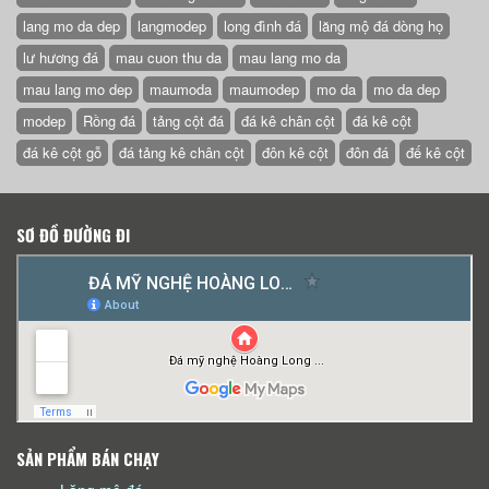
lang mo da dep
langmodep
long đình đá
lăng mộ đá dòng họ
lư hương đá
mau cuon thu da
mau lang mo da
mau lang mo dep
maumoda
maumodep
mo da
mo da dep
modep
Rồng đá
tảng cột đá
đá kê chân cột
đá kê cột
đá kê cột gỗ
đá tảng kê chân cột
đôn kê cột
đôn đá
đế kê cột
SƠ ĐỒ ĐƯỜNG ĐI
SẢN PHẨM BÁN CHẠY