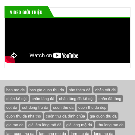
VIDEO GIỚI THIỆU
ban mo da
bao gia cuon thu da
bậc thềm đá
chân cột đá
chân kê cột
chân tảng đá
chân tảng đá kê cột
chân đá tảng
cot da
cot dong tru da
cuon thu da
cuon thu da dep
cuon thu da nha tho
cuốn thư đá đình chùa
gia cuon thu da
gia mo da
giá làm lăng mộ đá
giá lăng mộ đá
khu lang mo da
lam cuon thu da
lam lang mo da
lam mo da
lang mo da