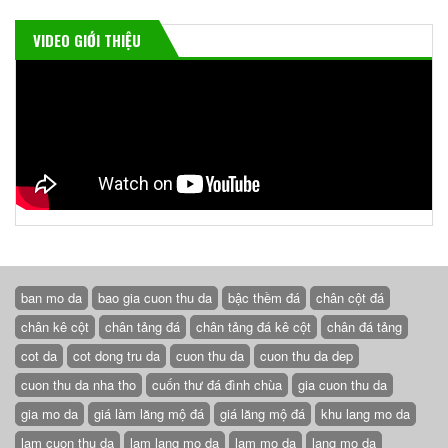
VIDEO GIỚI THIỆU
ban mo da
bao gia cuon thu da
bậc thềm đá
chân cột đá
chân kê cột
chân tảng đá
chân tảng đá kê cột
chân đá tảng
cot da
cot dong tru da
cuon thu da
cuon thu da dep
cuon thu da nha tho
cuốn thư đá đình chùa
gia cuon thu da
gia mo da
giá làm lăng mộ đá
giá lăng mộ đá
khu lang mo da
lam cuon thu da
lam lang mo da
lam mo da
lang mo da