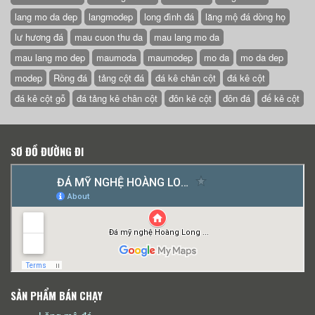
lang mo da dep
langmodep
long đình đá
lăng mộ đá dòng họ
lư hương đá
mau cuon thu da
mau lang mo da
mau lang mo dep
maumoda
maumodep
mo da
mo da dep
modep
Rồng đá
tảng cột đá
đá kê chân cột
đá kê cột
đá kê cột gỗ
đá tảng kê chân cột
đôn kê cột
đôn đá
đế kê cột
SƠ ĐỒ ĐƯỜNG ĐI
SẢN PHẨM BÁN CHẠY