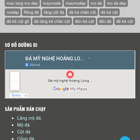
mau lang mo dep
maumoda
maumodep
mo da
mo da dep
modep
Rồng đá
tảng cột đá
đá kê chân cột
đá kê cột
đá kê cột gỗ
đá tảng kê chân cột
đôn kê cột
đôn đá
đế kê cột
SƠ ĐỒ ĐƯỜNG ĐI
SẢN PHẨM BÁN CHẠY
Lăng mộ đá
Mộ đá
Cột đá
Cổng đá