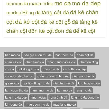
mo da
mo da dep
maumoda
maumodep
đá kê chân
tảng cột đá
modep
Rồng đá
đá kê cột
cột
đá kê cột gỗ
đá tảng kê
chân cột
đôn kê cột
đôn đá
đế kê cột
ban mo da
bao gia cuon thu da
bậc thềm đá
chân cột đá
chân kê cột
chân tảng đá
chân tảng đá kê cột
chân đá tảng
cot da
cot dong tru da
cuon thu da
cuon thu da dep
cuon thu da nha tho
cuốn thư đá đình chùa
gia cuon thu da
gia mo da
giá làm lăng mộ đá
giá lăng mộ đá
khu lang mo da
lam cuon thu da
lam lang mo da
lam mo da
lang mo da
lang mo da dep
langmodep
long đình đá
lăng mộ đá dòng họ
lư hương đá
mau cuon thu da
mau lang mo da