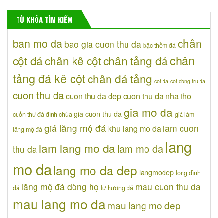
TỪ KHÓA TÌM KIẾM
chân
ban mo da
bao gia cuon thu da
bậc thềm đá
chân
cột đá
chân kê cột
chân tảng đá
tảng đá kê cột
chân đá tảng
cot da
cot dong tru da
cuon thu da
cuon thu da dep
cuon thu da nha tho
gia mo da
gia cuon thu da
cuốn thư đá đình chùa
giá làm
giá lăng mộ đá
lam cuon
khu lang mo da
lăng mộ đá
lang
lam lang mo da
lam mo da
thu da
mo da
lang mo da dep
langmodep
long đình
lăng mộ đá dòng họ
mau cuon thu da
đá
lư hương đá
mau lang mo da
mau lang mo dep