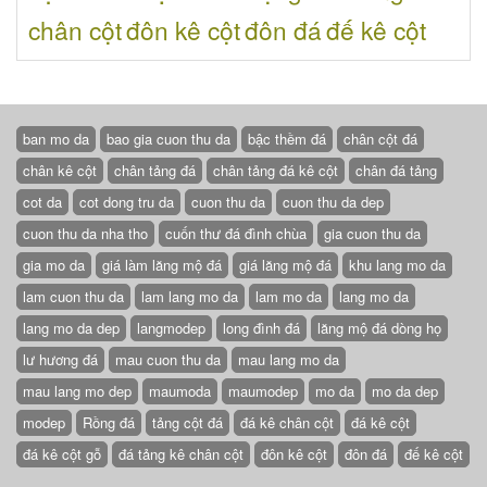
chân cột
đôn kê cột
đôn đá
đế kê cột
ban mo da
bao gia cuon thu da
bậc thềm đá
chân cột đá
chân kê cột
chân tảng đá
chân tảng đá kê cột
chân đá tảng
cot da
cot dong tru da
cuon thu da
cuon thu da dep
cuon thu da nha tho
cuốn thư đá đình chùa
gia cuon thu da
gia mo da
giá làm lăng mộ đá
giá lăng mộ đá
khu lang mo da
lam cuon thu da
lam lang mo da
lam mo da
lang mo da
lang mo da dep
langmodep
long đình đá
lăng mộ đá dòng họ
lư hương đá
mau cuon thu da
mau lang mo da
mau lang mo dep
maumoda
maumodep
mo da
mo da dep
modep
Rồng đá
tảng cột đá
đá kê chân cột
đá kê cột
đá kê cột gỗ
đá tảng kê chân cột
đôn kê cột
đôn đá
đế kê cột