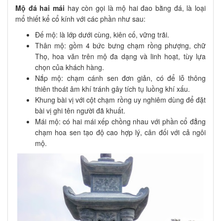
Mộ đá hai mái
hay còn gọi là mộ hai đao bằng đá, là loại
mổ thiết kể cổ kính với các phần như sau:
Đế mộ: là lớp dưới cùng, kiên cố, vững trãi.
Thân mộ: gồm 4 bức bưng chạm rồng phượng, chữ
Thọ, hoa văn trên mộ đa dạng và linh hoạt, tùy lựa
chọn của khách hàng.
Nắp mộ: chạm cánh sen đơn giản, có để lỗ thông
thiên thoát âm khí tránh gây tích tụ luồng khí xấu.
Khung bài vị với cột chạm rồng uy nghiêm dùng để đặt
bài vị ghi tên người đã khuất.
Mái mộ: có hai mái xếp chồng nhau với phần cổ đẳng
chạm hoa sen tạo độ cao hợp lý, cân đối với cả ngôi
mộ.