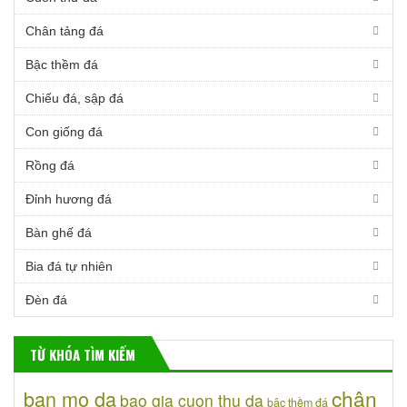
Chân tảng đá
Bậc thềm đá
Chiếu đá, sập đá
Con giống đá
Rồng đá
Đỉnh hương đá
Bàn ghế đá
Bia đá tự nhiên
Đèn đá
TỪ KHÓA TÌM KIẾM
chân
ban mo da
bao gia cuon thu da
bậc thềm đá