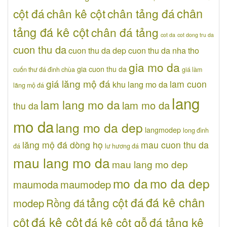
chân
cột đá
chân kê cột
chân tảng đá
tảng đá kê cột
chân đá tảng
cot da
cot dong tru da
cuon thu da
cuon thu da dep
cuon thu da nha tho
gia mo da
gia cuon thu da
cuốn thư đá đình chùa
giá làm
giá lăng mộ đá
lam cuon
khu lang mo da
lăng mộ đá
lang
lam lang mo da
lam mo da
thu da
mo da
lang mo da dep
langmodep
long đình
lăng mộ đá dòng họ
mau cuon thu da
đá
lư hương đá
mau lang mo da
mau lang mo dep
mo da
mo da dep
maumoda
maumodep
đá kê chân
tảng cột đá
modep
Rồng đá
đá kê cột
cột
đá kê cột gỗ
đá tảng kê