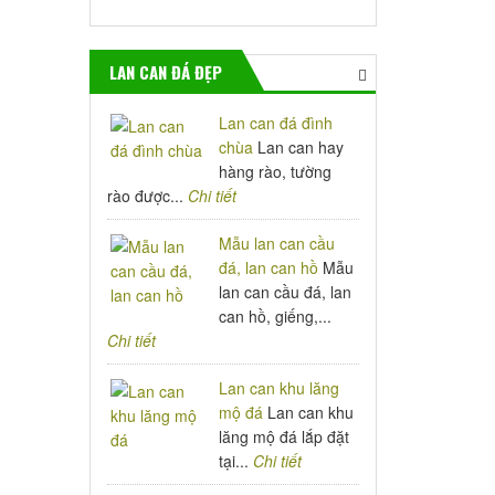
LAN CAN ĐÁ ĐẸP
Lan can đá đình
chùa
Lan can hay
hàng rào, tường
rào được...
Chi tiết
Mẫu lan can cầu
đá, lan can hồ
Mẫu
lan can cầu đá, lan
can hồ, giếng,...
Chi tiết
Lan can khu lăng
mộ đá
Lan can khu
lăng mộ đá lắp đặt
tại...
Chi tiết