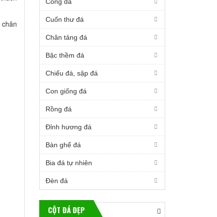
Cổng đá
Cuốn thư đá
n chân
Chân tảng đá
Bậc thềm đá
Chiếu đá, sập đá
Con giống đá
Rồng đá
Đỉnh hương đá
Bàn ghế đá
Bia đá tự nhiên
Đèn đá
CỘT ĐÁ ĐẸP