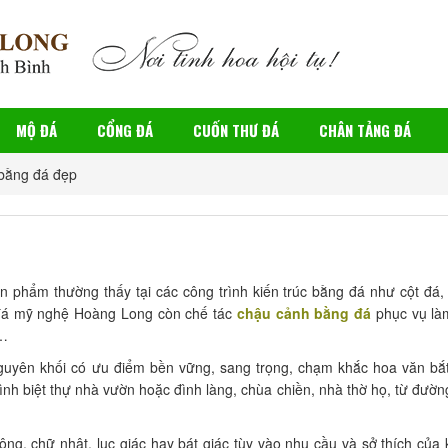
MỘ ĐÁ
CỔNG ĐÁ
CUỐN THƯ ĐÁ
CHÂN TẢNG ĐÁ
 bằng đá đẹp
n phẩm thường thấy tại các công trình kiến trúc bằng đá như cột đá
 đá mỹ nghệ Hoàng Long còn chế tác
chậu cảnh bằng đá
phục vụ là
,…
uyên khối có ưu điểm bền vững, sang trọng, chạm khắc hoa văn bắt
ình biệt thự nhà vườn hoặc đình làng, chùa chiền, nhà thờ họ, từ đườn
ông, chữ nhật, lục giác hay bát giác tùy vào nhu cầu và sở thích của