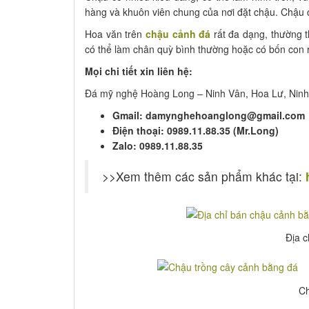
hàng và khuôn viên chung của nơi đặt chậu. Chậu có
Hoa văn trên
chậu cảnh đá
rất đa dạng, thường t
có thể làm chân quỳ bình thường hoặc có bốn con r
Mọi chi tiết xin liên hệ:
Đá mỹ nghệ Hoàng Long – Ninh Vân, Hoa Lư, Ninh
Gmail: damynghehoanglong@gmail.com
Điện thoại: 0989.11.88.35 (Mr.Long)
Zalo: 0989.11.88.35
>>Xem thêm các sản phẩm khác tại:
Địa 
Ch