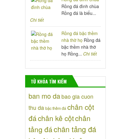
Rồng đá đình chùa
Rồng đá là biểu...
Chi tiết
Rồng đá bậc thềm
nhà thờ họ
Rồng đá
bậc thềm nhà thờ
họ Rồng...
Chi tiết
TỪ KHÓA TÌM KIẾM
ban mo da
bao gia cuon
chân cột
thu da
bậc thềm đá
đá
chân kê cột
chân
chân tảng đá
tảng đá