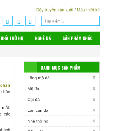
Dây truyền sản xuất
/
Mẫu thiết kế
NHÀ THỜ HỌ
NGHÊ ĐÁ
SẢN PHẨM KHÁC
DANH MỤC SẢN PHẨM
Lăng mộ đá
,
chân
Mộ đá
m hòn
Cột đá
 mắt.
Lan can đá
g, các
Nhà thờ họ
 khách