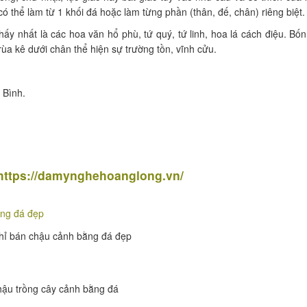
 thể làm từ 1 khối đá hoặc làm từng phần (thân, đế, chân) riêng biệt.
hấy nhất là các hoa văn hổ phù, tứ quý, tứ linh, hoa lá cách điệu. Bố
ùa kê dưới chân thể hiện sự trường tồn, vĩnh cửu.
 Bình.
https://damynghehoanglong.vn/
chỉ bán chậu cảnh bằng đá đẹp
ậu trồng cây cảnh bằng đá