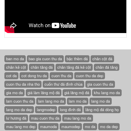
ban mo da
bao gia cuon thu da
bậc thềm đá
chân cột đá
chân kê cột
chân tảng đá
chân tảng đá kê cột
chân đá tảng
cot da
cot dong tru da
cuon thu da
cuon thu da dep
cuon thu da nha tho
cuốn thư đá đình chùa
gia cuon thu da
gia mo da
giá làm lăng mộ đá
giá lăng mộ đá
khu lang mo da
lam cuon thu da
lam lang mo da
lam mo da
lang mo da
lang mo da dep
langmodep
long đình đá
lăng mộ đá dòng họ
lư hương đá
mau cuon thu da
mau lang mo da
mau lang mo dep
maumoda
maumodep
mo da
mo da dep