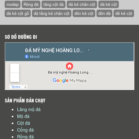
modep
Rồng đá
tảng cột đá
đá kê chân cột
đá kê cột
đá kê cột gỗ
đá tảng kê chân cột
đôn kê cột
đôn đá
đế kê cột
SƠ ĐỒ ĐƯỜNG ĐI
SẢN PHẨM BÁN CHẠY
Lăng mộ đá
Mộ đá
Cột đá
Cổng đá
Rồng đá