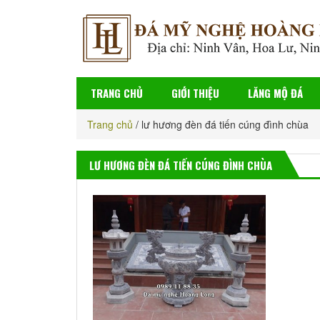
TRANG CHỦ
GIỚI THIỆU
LĂNG MỘ ĐÁ
Trang chủ
/
lư hương đèn đá tiến cúng đình chùa
LƯ HƯƠNG ĐÈN ĐÁ TIẾN CÚNG ĐÌNH CHÙA