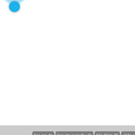
ban mo da
bao gia cuon thu da
bậc thềm đá
chân c