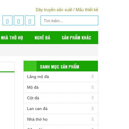
Dây truyền sản xuất
/
Mẫu thiết kế
NHÀ THỜ HỌ
NGHÊ ĐÁ
SẢN PHẨM KHÁC
DANH MỤC SẢN PHẨM
Lăng mộ đá
Mộ đá
Cột đá
Lan can đá
Nhà thờ họ