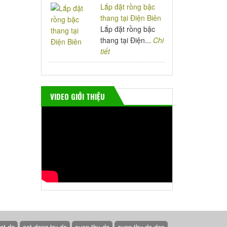
Lắp đặt rồng bậc
thang tại Điện Biên
Lắp đặt rồng bậc
thang tại Điện...
Chi
tiết
VIDEO GIỚI THIỆU
ot da
cot dong tru da
cuon thu da
cuon thu da dep