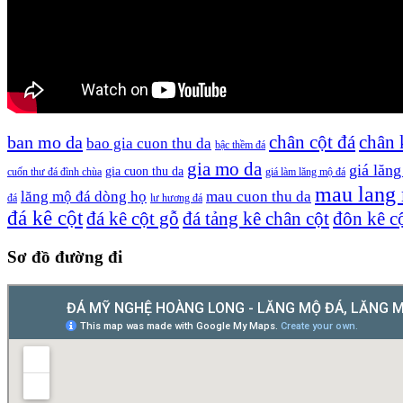
chân cột đá
chân 
ban mo da
bao gia cuon thu da
bậc thềm đá
gia mo da
giá lăn
gia cuon thu da
cuốn thư đá đình chùa
giá làm lăng mộ đá
mau lang
lăng mộ đá dòng họ
mau cuon thu da
đá
lư hương đá
đá kê cột
đá kê cột gỗ
đá tảng kê chân cột
đôn kê c
Sơ đồ đường đi