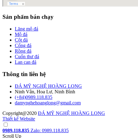
Sản phẩm bán chạy
Lăng mộ đá
Mộ đá
Cột đá
Cổng đá
Rồng đá
Cuốn thư đá
Lan can đá
Thông tin liên hệ
ĐÁ MỸ NGHỆ HOÀNG LONG
Ninh Vân, Hoa Lư, Ninh Bình
(+84)0989.118.835
damynghehoanglong@gmail.com
Copyright@2020
ĐÁ MỸ NGHỆ HOÀNG LONG
Thiết kế Website
0989.118.835
Zalo: 0989.118.835
Scroll Up