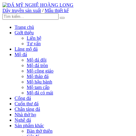
Dây truyền sản xuất
/
Mẫu thiết kế
Trang chủ
Giới thiệu
Liên hệ
Tư vấn
Lăng mộ đá
Mộ đá
Mộ đá đôi
Mộ đá tròn
Mộ công giáo
Mộ tháp đá
Mộ hậu bành
Mộ tam cấp
Mộ đá có mái
Cổng đá
Cuốn thư đá
Chân tảng đá
Nhà thờ họ
Nghê đá
Sản phẩm khác
Bàn thờ thiên