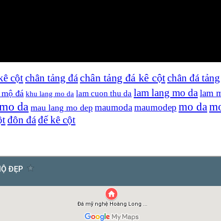
kê cột
chân tảng đá
chân tảng đá kê cột
chân đá tảng
lam lang mo da
lam 
g mộ đá
lam cuon thu da
khu lang mo da
 mo da
mo da
mo
maumoda
maumodep
mau lang mo dep
ột
đôn đá
đế kê cột