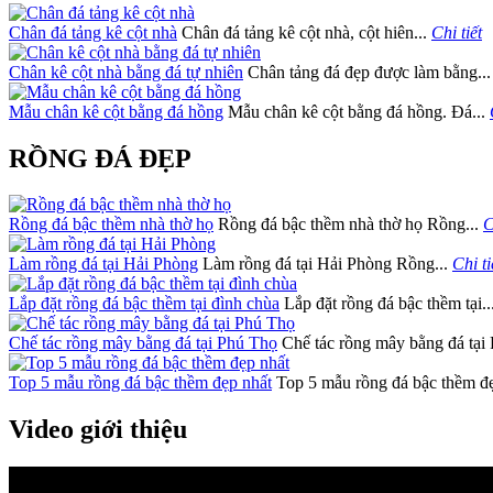
Chân đá tảng kê cột nhà
Chân đá tảng kê cột nhà, cột hiên...
Chi tiết
Chân kê cột nhà bằng đá tự nhiên
Chân tảng đá đẹp được làm bằng..
Mẫu chân kê cột bằng đá hồng
Mẫu chân kê cột bằng đá hồng. Đá...
RỒNG ĐÁ ĐẸP
Rồng đá bậc thềm nhà thờ họ
Rồng đá bậc thềm nhà thờ họ Rồng...
C
Làm rồng đá tại Hải Phòng
Làm rồng đá tại Hải Phòng Rồng...
Chi ti
Lắp đặt rồng đá bậc thềm tại đình chùa
Lắp đặt rồng đá bậc thềm tại..
Chế tác rồng mây bằng đá tại Phú Thọ
Chế tác rồng mây bằng đá tại 
Top 5 mẫu rồng đá bậc thềm đẹp nhất
Top 5 mẫu rồng đá bậc thềm đẹ
Video giới thiệu