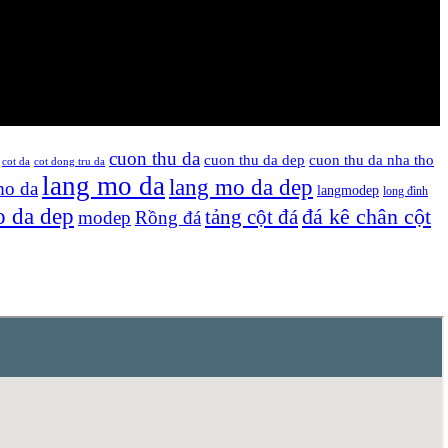
cuon thu da
cuon thu da dep
cuon thu da nha tho
cot da
cot dong tru da
lang mo da
lang mo da dep
mo da
langmodep
long đình
 da dep
tảng cột đá
đá kê chân cột
modep
Rồng đá