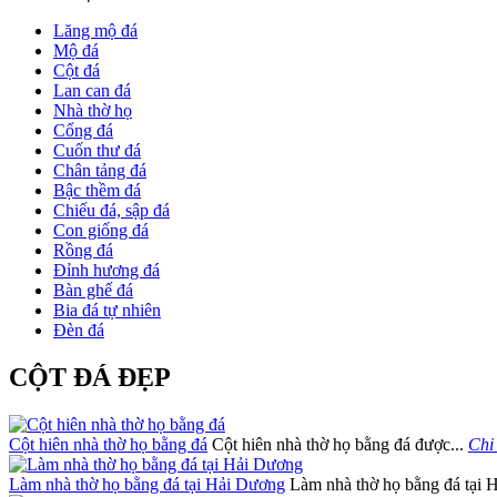
Lăng mộ đá
Mộ đá
Cột đá
Lan can đá
Nhà thờ họ
Cổng đá
Cuốn thư đá
Chân tảng đá
Bậc thềm đá
Chiếu đá, sập đá
Con giống đá
Rồng đá
Đỉnh hương đá
Bàn ghế đá
Bia đá tự nhiên
Đèn đá
CỘT ĐÁ ĐẸP
Cột hiên nhà thờ họ bằng đá
Cột hiên nhà thờ họ bằng đá được...
Chi 
Làm nhà thờ họ bằng đá tại Hải Dương
Làm nhà thờ họ bằng đá tại H