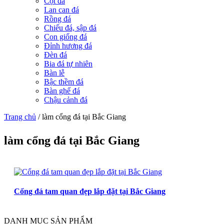
Cột đá
Lan can đá
Rồng đá
Chiếu đá, sập đá
Con giống đá
Đỉnh hương đá
Đèn đá
Bia đá tự nhiên
Bàn lễ
Bậc thềm đá
Bàn ghế đá
Chậu cảnh đá
Trang chủ
/
làm cổng đá tại Bắc Giang
làm cổng đá tại Bắc Giang
Cổng đá tam quan đẹp lắp đặt tại Bắc Giang
DANH MỤC SẢN PHẨM