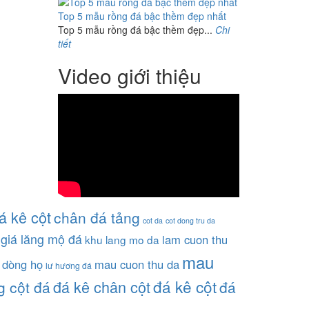
Top 5 mẫu rồng đá bậc thềm đẹp nhất
Top 5 mẫu rồng đá bậc thềm đẹp...
Chi
tiết
Video giới thiệu
á kê cột
chân đá tảng
cot da
cot dong tru da
giá lăng mộ đá
lam cuon thu
khu lang mo da
mau
 dòng họ
mau cuon thu da
lư hương đá
đá kê cột
đá kê chân cột
g cột đá
đá