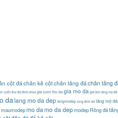
chân tảng đ
ân cột đá
chân kê cột
chân tảng đá
gia mo da
ho
gia cuon thu da
cuốn thư đá đình chùa
giá làm lăng mộ đá
o da
lang mo da dep
lăng mộ đá
langmodep
long đình đá
mo da
mo da dep
tản
maumodep
modep
Rồng đá
 cột
đôn đá
đế kê cột