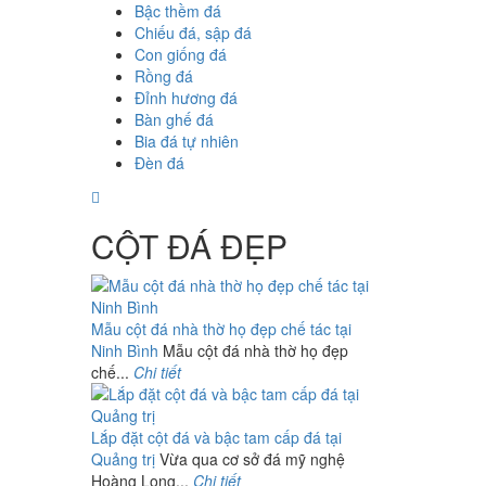
Bậc thềm đá
Chiếu đá, sập đá
Con giống đá
Rồng đá
Đỉnh hương đá
Bàn ghế đá
Bia đá tự nhiên
Đèn đá
CỘT ĐÁ ĐẸP
Mẫu cột đá nhà thờ họ đẹp chế tác tại
Ninh Bình
Mẫu cột đá nhà thờ họ đẹp
chế...
Chi tiết
Lắp đặt cột đá và bậc tam cấp đá tại
Quảng trị
Vừa qua cơ sở đá mỹ nghệ
Hoàng Long...
Chi tiết