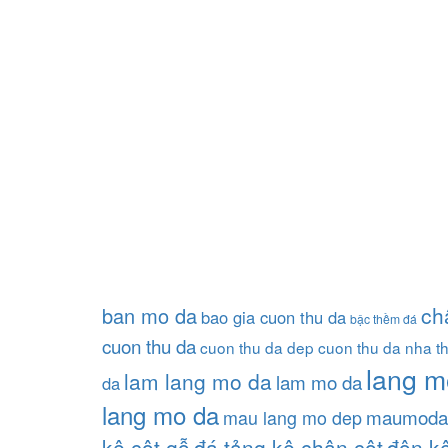
ch
ban mo da
bao gia cuon thu da
bậc thềm đá
cuon thu da
cuon thu da dep
cuon thu da nha t
lang m
lam lang mo da
lam mo da
da
lang mo da
maumoda
mau lang mo dep
kê cột gỗ
đá tảng kê chân cột
đôn kê