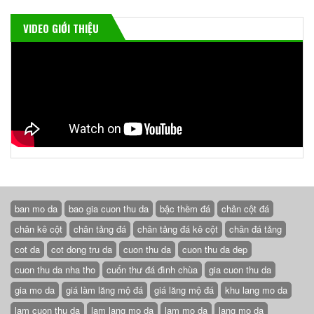
VIDEO GIỚI THIỆU
ban mo da
bao gia cuon thu da
bậc thềm đá
chân cột đá
chân kê cột
chân tảng đá
chân tảng đá kê cột
chân đá tảng
cot da
cot dong tru da
cuon thu da
cuon thu da dep
cuon thu da nha tho
cuốn thư đá đình chùa
gia cuon thu da
gia mo da
giá làm lăng mộ đá
giá lăng mộ đá
khu lang mo da
lam cuon thu da
lam lang mo da
lam mo da
lang mo da