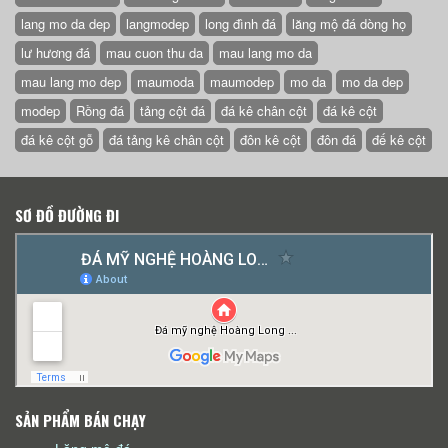
lang mo da dep
langmodep
long đình đá
lăng mộ đá dòng họ
lư hương đá
mau cuon thu da
mau lang mo da
mau lang mo dep
maumoda
maumodep
mo da
mo da dep
modep
Rồng đá
tảng cột đá
đá kê chân cột
đá kê cột
đá kê cột gỗ
đá tảng kê chân cột
đôn kê cột
đôn đá
đế kê cột
SƠ ĐỒ ĐƯỜNG ĐI
SẢN PHẨM BÁN CHẠY