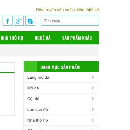
Dây truyền sản xuất
/
Mẫu thiết kế
NHÀ THỜ HỌ
NGHÊ ĐÁ
SẢN PHẨM KHÁC
DANH MỤC SẢN PHẨM
Lăng mộ đá
Mộ đá
Cột đá
Lan can đá
Nhà thờ họ